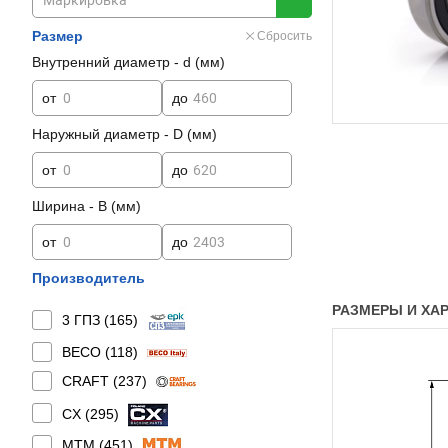
Размер
Сбросить
Внутренний диаметр - d (мм)
от
до
Наружный диаметр - D (мм)
от
до
Ширина - B (мм)
от
до
Производитель
РАЗМЕРЫ И ХАРА
3 ГПЗ (
165
)
BECO (
118
)
CRAFT (
237
)
CX (
295
)
MTM (
451
)