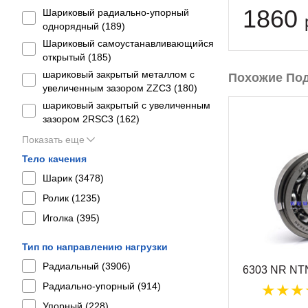
1860
Шариковый радиально-упорный
однорядный (
189
)
Шариковый самоустанавливающийся
открытый (
185
)
шариковый закрытый металлом с
Похожие По
увеличенным зазором ZZC3 (
180
)
шариковый закрытый с увеличенным
зазором 2RSС3 (
162
)
Показать еще
Тело качения
Шарик (
3478
)
Ролик (
1235
)
Иголка (
395
)
Тип по направлению нагрузки
Радиальный (
3906
)
6303 NR NT
Радиально-упорный (
914
)
Упорный (
228
)