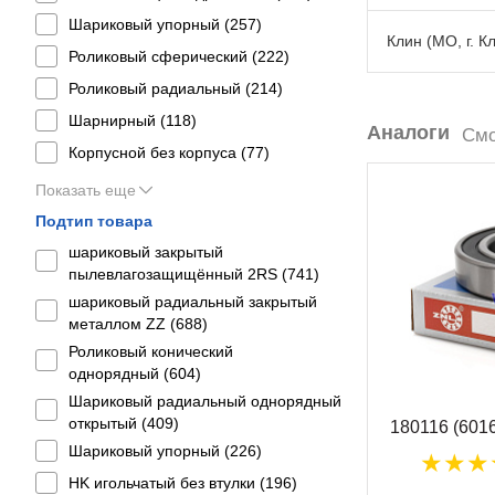
Шариковый упорный (
257
)
Клин (МО, г. К
Роликовый сферический (
222
)
Роликовый радиальный (
214
)
Шарнирный (
118
)
Аналоги
Смо
Корпусной без корпуса (
77
)
Показать еще
Подтип товара
шариковый закрытый
пылевлагозащищённый 2RS (
741
)
шариковый радиальный закрытый
металлом ZZ (
688
)
Роликовый конический
однорядный (
604
)
Шариковый радиальный однорядный
открытый (
409
)
180116 (601
Шариковый упорный (
226
)
HK игольчатый без втулки (
196
)