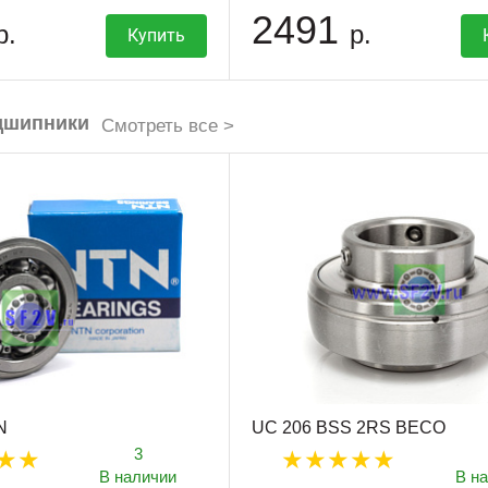
2491
р.
р.
Купить
дшипники
Смотреть все >
N
UC 206 BSS 2RS BECO
3
В наличии
В н