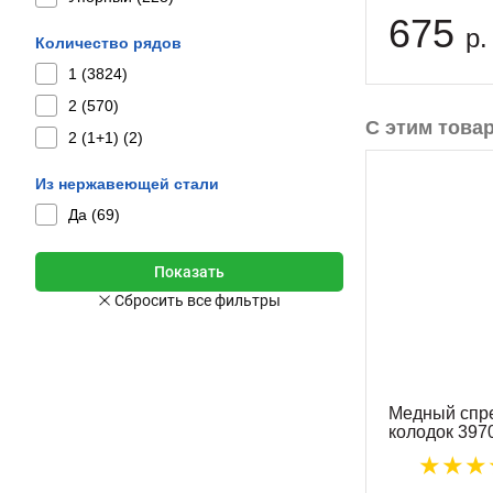
675
р.
Количество рядов
1 (
3824
)
2 (
570
)
С этим това
2 (1+1) (
2
)
Из нержавеющей стали
Да (
69
)
Медный спр
колодок 397