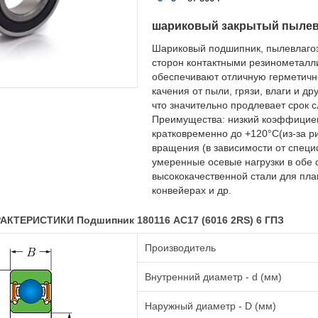
шариковый закрытый пыле
Шариковый подшипник, пылевлаго
сторон контактными резинометалл
обеспечивают отличную герметичн
качения от пыли, грязи, влаги и д
что значительно продлевает срок 
Преимущества: низкий коэффициент
кратковременно до +120°C(из-за р
вращения (в зависимости от специ
умеренные осевые нагрузки в обе 
высококачественной стали для плав
конвейерах и др.
КТЕРИСТИКИ Подшипник 180116 АС17 (6016 2RS) 6 ГПЗ
Производитель
Внутренний диаметр - d (мм)
Наружный диаметр - D (мм)