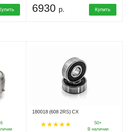
6930
р.
Купить
Купить
180018 (608 2RS) CX
6
50+
аличии
В наличии