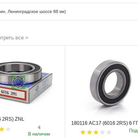
лин, Ленинградское шоссе 88 км)
треть все >
6 2RS) ZNL
180116 АС17 (6016 2RS) 6 Г
4
Под
В наличии