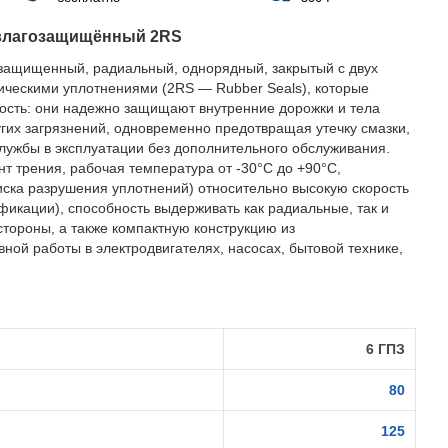
влагозащищённый 2RS
защищенный, радиальный, однорядный, закрытый с двух
ическими уплотнениями (2RS — Rubber Seals), которые
ость: они надежно защищают внутренние дорожки и тела
ругих загрязнений, одновременно предотвращая утечку смазки,
службы в эксплуатации без дополнительного обслуживания.
 трения, рабочая температура от -30°C до +90°C,
иска разрушения уплотнений) относительно высокую скорость
фикации), способность выдерживать как радиальные, так и
стороны, а также компактную конструкцию из
ной работы в электродвигателях, насосах, бытовой технике,
6 ГПЗ
80
125