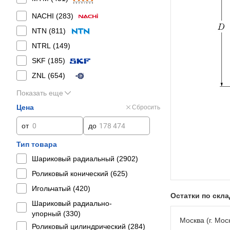
NACHI (
283
)
NTN (
811
)
NTRL (
149
)
SKF (
185
)
ZNL (
654
)
Показать еще
Цена
Сбросить
от
до
Тип товара
Шариковый радиальный (
2902
)
Роликовый конический (
625
)
Игольчатый (
420
)
Остатки по скл
Шариковый радиально-
упорный (
330
)
Москва (г. Моск
Роликовый цилиндрический (
284
)