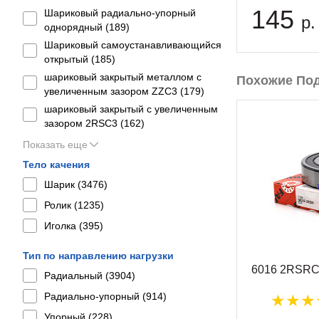
145
Шариковый радиально-упорный
р.
однорядный (
189
)
Шариковый самоустанавливающийся
открытый (
185
)
шариковый закрытый металлом с
Похожие По
увеличенным зазором ZZC3 (
179
)
шариковый закрытый с увеличенным
зазором 2RSС3 (
162
)
Показать еще
Тело качения
Шарик (
3476
)
Ролик (
1235
)
Иголка (
395
)
Тип по направлению нагрузки
6016 2RSRC
Радиальный (
3904
)
Радиально-упорный (
914
)
Упорный (
228
)