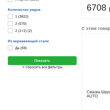
6708
Количество рядов
1 (
3822
)
2 (
570
)
С этим това
2 (1+1) (
2
)
Из нержавеющей стали
Да (
69
)
Смазка Шрус
AUTO