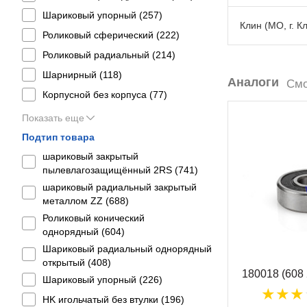
Шариковый упорный (
257
)
Клин (МО, г. К
Роликовый сферический (
222
)
Роликовый радиальный (
214
)
Шарнирный (
118
)
Аналоги
Смо
Корпусной без корпуса (
77
)
Показать еще
Подтип товара
шариковый закрытый
пылевлагозащищённый 2RS (
741
)
шариковый радиальный закрытый
металлом ZZ (
688
)
Роликовый конический
однорядный (
604
)
Шариковый радиальный однорядный
открытый (
408
)
180018 (608
Шариковый упорный (
226
)
HK игольчатый без втулки (
196
)