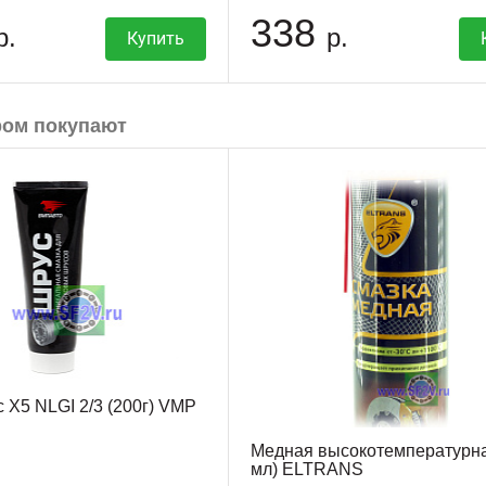
338
р.
р.
Купить
ром покупают
 X5 NLGI 2/3 (200г) VMP
Медная высокотемпературна
мл) ELTRANS