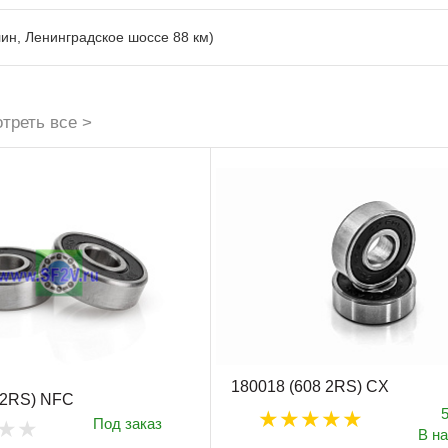
лин, Ленинградское шоссе 88 км)
треть все >
180018 (608 2RS) CX
 2RS) NFC
Под заказ
В н