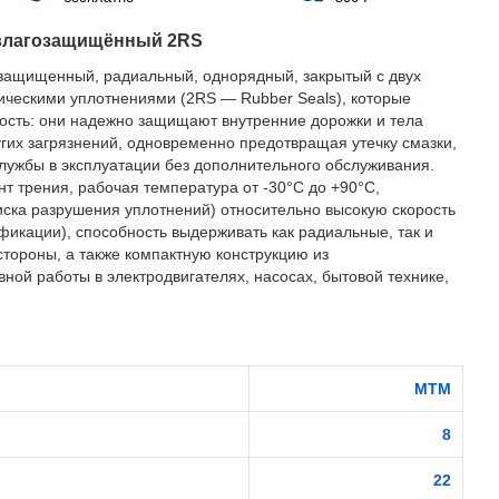
влагозащищённый 2RS
защищенный, радиальный, однорядный, закрытый с двух
ическими уплотнениями (2RS — Rubber Seals), которые
ость: они надежно защищают внутренние дорожки и тела
ругих загрязнений, одновременно предотвращая утечку смазки,
службы в эксплуатации без дополнительного обслуживания.
 трения, рабочая температура от -30°C до +90°C,
иска разрушения уплотнений) относительно высокую скорость
фикации), способность выдерживать как радиальные, так и
стороны, а также компактную конструкцию из
ной работы в электродвигателях, насосах, бытовой технике,
MTM
8
22