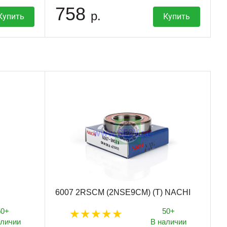
758
р.
Купить
Купить
6007 2RSCM (2NSE9CM) (T) NACHI
50+
50+
аличии
В наличии