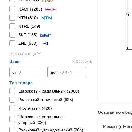
NACHI (
283
)
NTN (
810
)
NTRL (
149
)
SKF (
185
)
ZNL (
653
)
Показать еще
Цена
Сбросить
от
до
Тип товара
Шариковый радиальный (
2900
)
Роликовый конический (
625
)
Игольчатый (
420
)
Остатки по скл
Шариковый радиально-
упорный (
330
)
Москва (г. Моск
Роликовый цилиндрический (
284
)