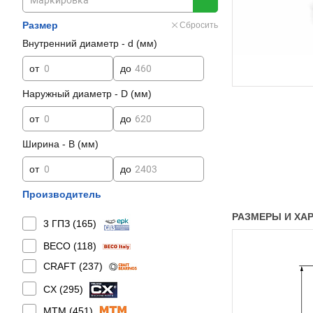
Размер
Сбросить
Внутренний диаметр - d (мм)
от
до
Наружный диаметр - D (мм)
от
до
Ширина - B (мм)
от
до
Производитель
РАЗМЕРЫ И ХАР
3 ГПЗ (
165
)
BECO (
118
)
CRAFT (
237
)
CX (
295
)
MTM (
451
)