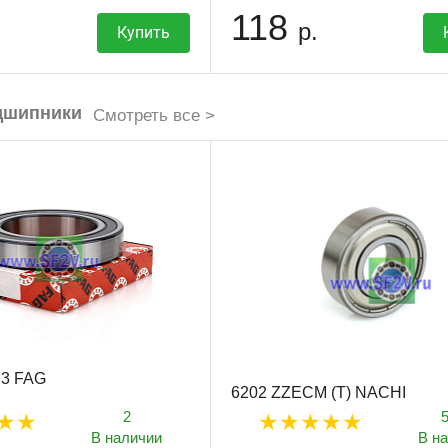
118
р.
Купить
дшипники
Смотреть все >
3 FAG
6202 ZZECM (T) NACHI
2
В наличии
В н