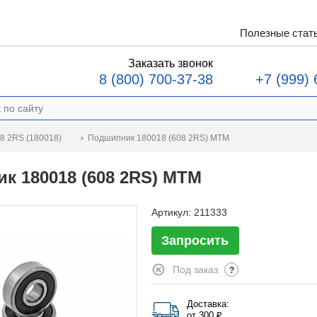
Полезные стат
Заказать звонок
8 (800) 700-37-38
+7 (999) 
Подшипник 180018 (608 2RS) MTM
8 2RS (180018)
к 180018 (608 2RS) MTM
Артикул:
211333
Запросить
Под заказ
?
Доставка:
от 300 ₽