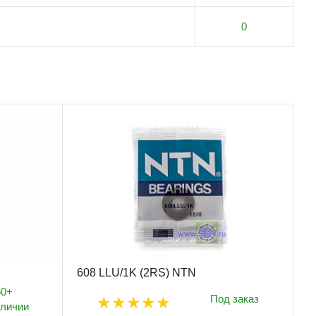
0
608 LLU/1K (2RS) NTN
50+
Под заказ
аличии