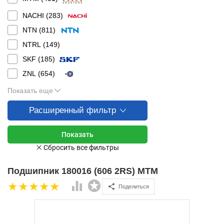
NACHI (
283
)
NTN (
811
)
NTRL (
149
)
SKF (
185
)
ZNL (
654
)
Показать еще
Расширенный фильтр
Подшипник 180016 (606 2RS) MTM
Поделиться