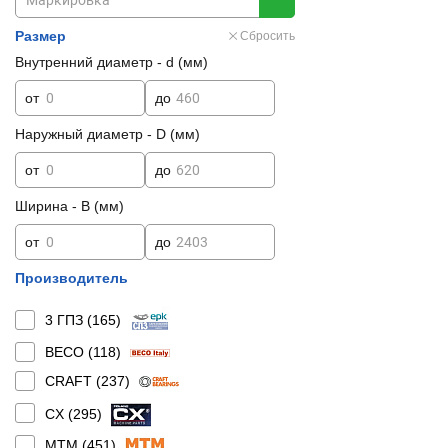
Размер
Сбросить
Внутренний диаметр - d (мм)
от
до
Наружный диаметр - D (мм)
от
до
Ширина - B (мм)
от
до
Производитель
3 ГПЗ (
165
)
BECO (
118
)
CRAFT (
237
)
CX (
295
)
MTM (
451
)