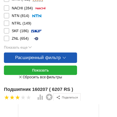
NACHI (
284
)
NTN (
814
)
NTRL (
149
)
SKF (
186
)
ZNL (
654
)
Показать еще
Расширенный фильтр
Подшипник 160207 ( 6207 RS )
Поделиться