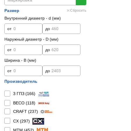
Размер
Сбросить
Внутренний диаметр - d (мм)
от
до
Наружный диаметр - D (мм)
от
до
Ширина - B (мм)
от
до
Производитель
3 ГПЗ (
166
)
BECO (
118
)
CRAFT (
237
)
CX (
297
)
MTM (
452
)