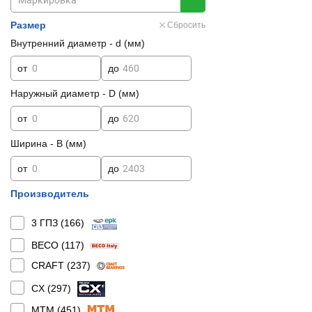
Размер
Сбросить
Внутренний диаметр - d (мм)
от
до
Наружный диаметр - D (мм)
от
до
Ширина - B (мм)
от
до
Производитель
3 ГПЗ (
166
)
BECO (
117
)
CRAFT (
237
)
CX (
297
)
MTM (
451
)