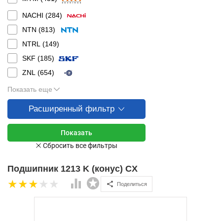
NACHI (
284
)
NTN (
813
)
NTRL (
149
)
SKF (
185
)
ZNL (
654
)
Показать еще
Расширенный фильтр
Подшипник 1213 K (конус) CX
Поделиться