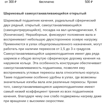
от 300 ₽
бесплатно
500 ₽
Шариковый самоустанавливающийся открытый
Шариковый подшипник качения, радиальный сферический
двух рядный, открытый, самоустанавливающийся
(самоцентрирующийся), посадка на вал цилиндрическая, К
(Коническая). Неразборные, фиксируют положение вала и
воспринимают небольшую двухстороннюю осевую нагрузку.
Применяются в узлах общепромышленного назначения, могут
работать при наличии перекосов от 1,5 до 3-х градусов.
Самоустанавливающийся шарикоподшипник имеет два ряда
шариков и общую вогнутую сферическую дорожку качения на
наружном кольце. Эта особенность конструкции обеспечивает
самоустанавливаемость подшипника, позволяя ему
воспринимать угловые перекосы вала относительно корпуса.
Такие подшипники особенно удобны в узлах, где возможны
значительные изгибы вала или различные перекосы. Кроме
того, самоустанавливающиеся шарикоподшипники имеют
самый низкий коэффициент трения из всех подшипников
качения, благодаря чему они слабо подвержены нагреву даже
при вращении с высокими скоростями.