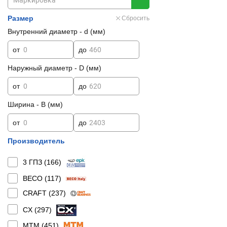
Размер
Сбросить
Внутренний диаметр - d (мм)
от
до
Наружный диаметр - D (мм)
от
до
Ширина - B (мм)
от
до
Производитель
3 ГПЗ (
166
)
BECO (
117
)
CRAFT (
237
)
CX (
297
)
MTM (
451
)