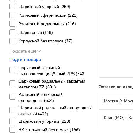
Шариковый упорный (
259
)
Роликовый сферический (
221
)
Роликовый радиальный (
216
)
Шарнирный (
118
)
Корпусной без корпуса (
77
)
Показать еще
Подтип товара
шариковый закрытый
пылевлагозащищённый 2RS (
743
)
шариковый радиальный закрытый
Остатки по скл
металлом ZZ (
691
)
Роликовый конический
однорядный (
604
)
Москва (г. Моск
Шариковый радиальный однорядный
открытый (
409
)
Клин (МО, г. К
Шариковый упорный (
228
)
HK игольчатый без втулки (
196
)