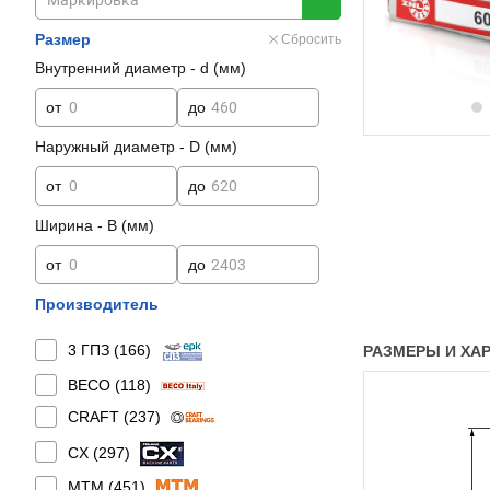
Размер
Сбросить
Внутренний диаметр - d (мм)
от
до
Наружный диаметр - D (мм)
от
до
Ширина - B (мм)
от
до
Производитель
3 ГПЗ (
166
)
РАЗМЕРЫ И ХАР
BECO (
118
)
CRAFT (
237
)
CX (
297
)
MTM (
451
)