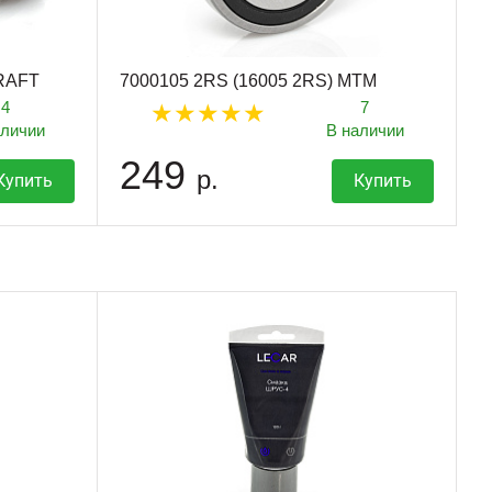
CRAFT
7000105 2RS (16005 2RS) MTM
4
7
аличии
В наличии
249
р.
Купить
Купить