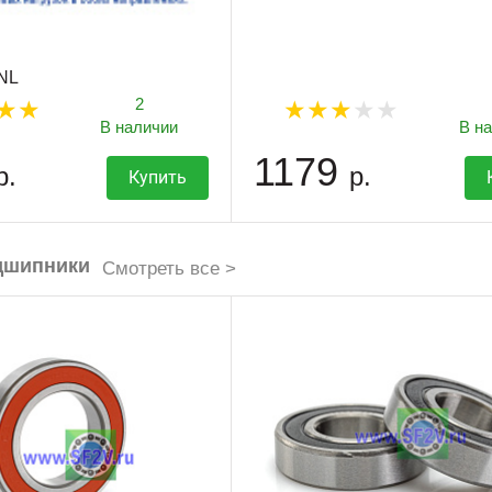
ZNL
2
В наличии
В н
1179
р.
р.
Купить
дшипники
Смотреть все >