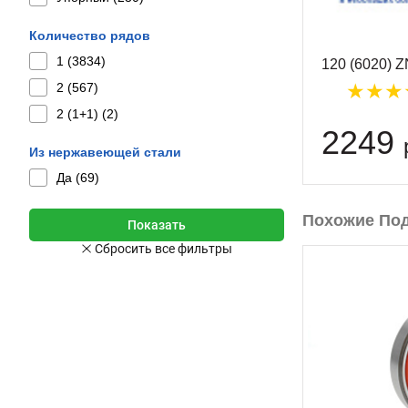
Количество рядов
1 (
3834
)
120 (6020) 
2 (
567
)
2 (1+1) (
2
)
2249
Из нержавеющей стали
Да (
69
)
Похожие По