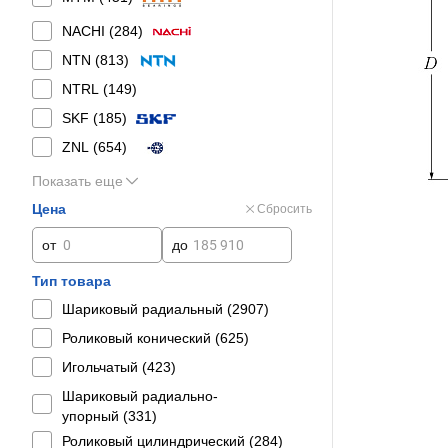
NACHI (
284
)
NTN (
813
)
NTRL (
149
)
SKF (
185
)
ZNL (
654
)
Показать еще
Цена
Сбросить
от
до
Тип товара
Шариковый радиальный (
2907
)
Роликовый конический (
625
)
Игольчатый (
423
)
Шариковый радиально-
упорный (
331
)
Роликовый цилиндрический (
284
)