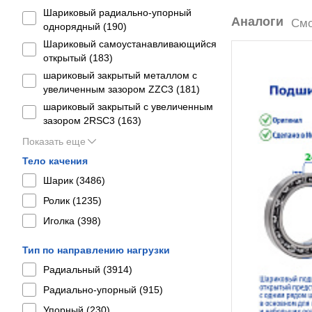
Шариковый радиально-упорный
Аналоги
Смо
однорядный (
190
)
Шариковый самоустанавливающийся
открытый (
183
)
шариковый закрытый металлом с
увеличенным зазором ZZC3 (
181
)
шариковый закрытый с увеличенным
зазором 2RSС3 (
163
)
Показать еще
Тело качения
Шарик (
3486
)
Ролик (
1235
)
Иголка (
398
)
Тип по направлению нагрузки
Радиальный (
3914
)
Радиально-упорный (
915
)
Упорный (
230
)