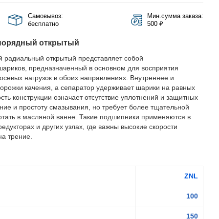
Самовывоз:
Мин.сумма заказа:
бесплатно
500 ₽
норядный открытый
 радиальный открытый представляет собой
ариков, предназначенный в основном для восприятия
осевых нагрузок в обоих направлениях. Внутреннее и
орожки качения, а сепаратор удерживает шарики на равных
ость конструкции означает отсутствие уплотнений и защитных
ение и простоту смазывания, но требует более тщательной
отать в масляной ванне. Такие подшипники применяются в
редукторах и других узлах, где важны высокие скорости
а трение.
ZNL
100
150