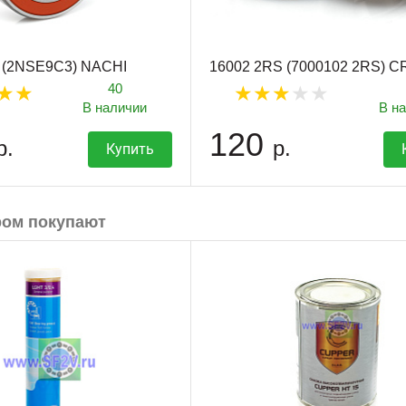
 (2NSE9C3) NACHI
16002 2RS (7000102 2RS) 
40
В наличии
В н
120
р.
р.
Купить
ром покупают