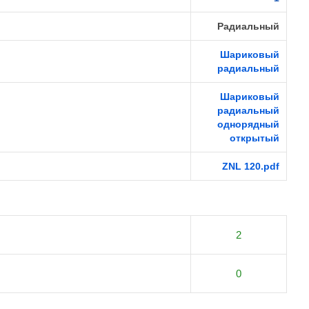
Радиальный
Шариковый
радиальный
Шариковый
радиальный
однорядный
открытый
ZNL 120.pdf
2
0