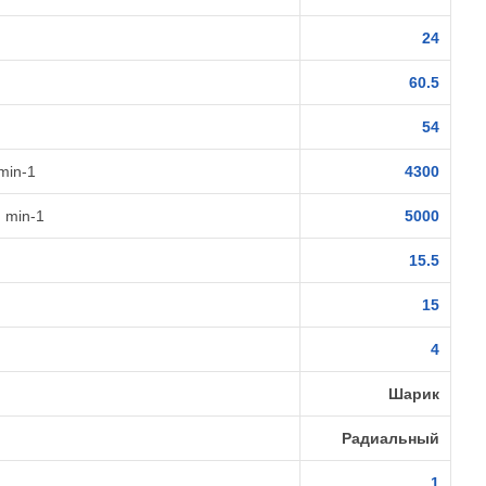
24
60.5
54
min-1
4300
 min-1
5000
15.5
15
4
Шарик
Радиальный
1