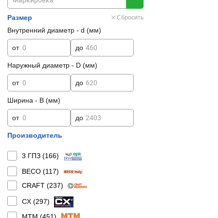
Размер
Сбросить
Внутренний диаметр - d (мм)
от
до
Наружный диаметр - D (мм)
от
до
Ширина - B (мм)
от
до
Производитель
3 ГПЗ (
166
)
BECO (
117
)
CRAFT (
237
)
CX (
297
)
MTM (
451
)