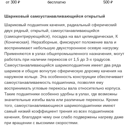
от 300 ₽
бесплатно
500 ₽
Шариковый самоустанавливающийся открытый
Шариковый подшипник качения, радиальный сферический
двух рядный, открытый, самоустанавливающийся
(самоцентрирующийся), посадка на вал цилиндрическая, К
(Коническая). Неразборные, фиксируют положение вала и
воспринимают небольшую двухстороннюю осевую нагрузку.
Применяются в узлах общепромышленного назначения, могут
работать при наличии перекосов от 1,5 до 3-х градусов.
Самоустанавливающийся шарикоподшипник имеет два ряда
шариков и общую вогнутую сферическую дорожку качения на
наружном кольце. Эта особенность конструкции обеспечивает
самоустанавливаемость подшипника, позволяя ему
воспринимать угловые перекосы вала относительно корпуса.
Такие подшипники особенно удобны в узлах, где возможны
значительные изгибы вала или различные перекосы. Кроме
того, самоустанавливающиеся шарикоподшипники имеют
самый низкий коэффициент трения из всех подшипников
качения, благодаря чему они слабо подвержены нагреву даже
при вращении с высокими скоростями.