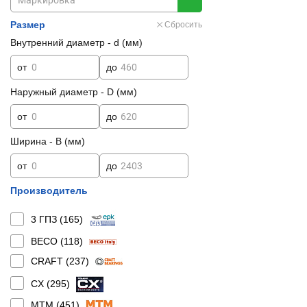
Размер
Сбросить
Внутренний диаметр - d (мм)
от
до
Наружный диаметр - D (мм)
от
до
Ширина - B (мм)
от
до
Производитель
3 ГПЗ (
165
)
BECO (
118
)
CRAFT (
237
)
CX (
295
)
MTM (
451
)