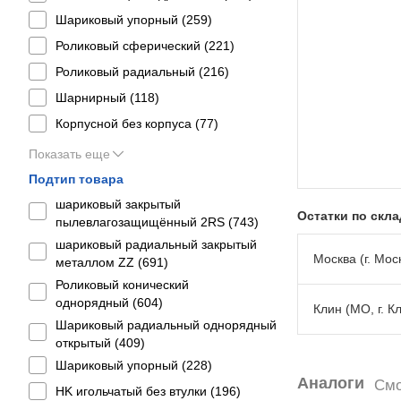
Шариковый упорный (
259
)
Роликовый сферический (
221
)
Роликовый радиальный (
216
)
Шарнирный (
118
)
Корпусной без корпуса (
77
)
Показать еще
Подтип товара
шариковый закрытый
Остатки по скл
пылевлагозащищённый 2RS (
743
)
шариковый радиальный закрытый
Москва (г. Моск
металлом ZZ (
691
)
Роликовый конический
однорядный (
604
)
Клин (МО, г. К
Шариковый радиальный однорядный
открытый (
409
)
Шариковый упорный (
228
)
Аналоги
Смо
HK игольчатый без втулки (
196
)