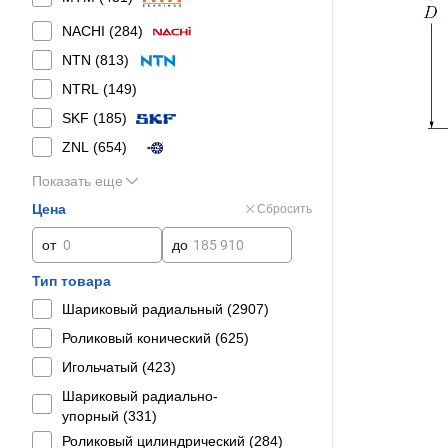
NACHI (
284
)
NTN (
813
)
NTRL (
149
)
SKF (
185
)
ZNL (
654
)
Показать еще
Цена
Сбросить
от
до
Тип товара
Шариковый радиальный (
2907
)
Роликовый конический (
625
)
Игольчатый (
423
)
Шариковый радиально-
упорный (
331
)
Роликовый цилиндрический (
284
)