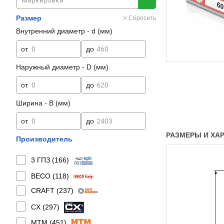
Размер
Сбросить
Внутренний диаметр - d (мм)
от
до
Наружный диаметр - D (мм)
от
до
Ширина - B (мм)
от
до
РАЗМЕРЫ И ХАР
Производитель
3 ГПЗ (
166
)
BECO (
118
)
CRAFT (
237
)
CX (
297
)
MTM (
451
)