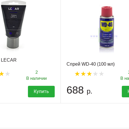
г LECAR
Спрей WD-40 (100 мл)
2
В наличии
В н
688
р.
Купить