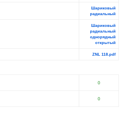
Шариковый
радиальный
Шариковый
радиальный
однорядный
открытый
ZNL 118.pdf
0
0