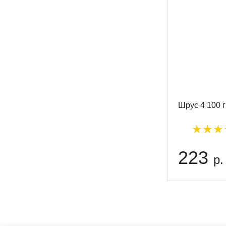
Шрус 4 100 
223
р.