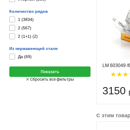
Количество рядов
1 (
3834
)
2 (
567
)
2 (1+1) (
2
)
Из нержавеющей стали
Да (
69
)
LM 603049 /
3150
С этим това