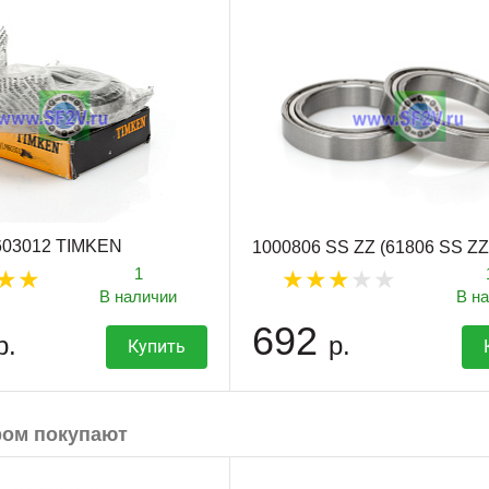
603012 TIMKEN
1000806 SS ZZ (61806 SS Z
1
В наличии
В н
692
р.
р.
Купить
ром покупают