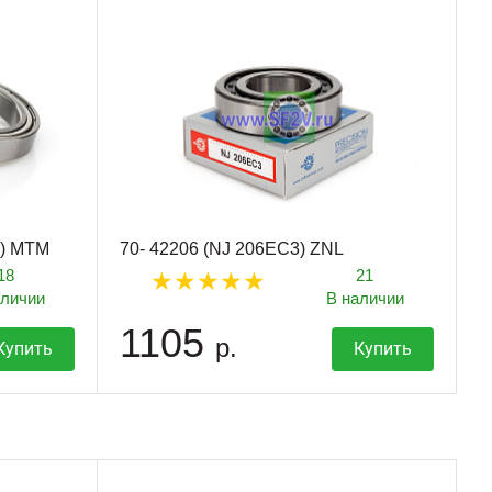
Z) MTM
70- 42206 (NJ 206EC3) ZNL
18
21
аличии
В наличии
1105
р.
Купить
Купить