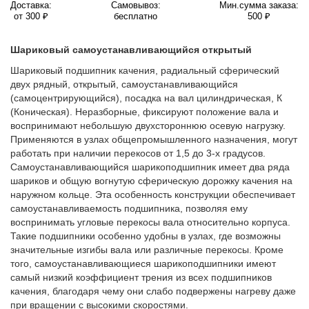
Доставка:
Самовывоз:
Мин.сумма заказа:
от 300 ₽
бесплатно
500 ₽
Шариковый самоустанавливающийся открытый
Шариковый подшипник качения, радиальный сферический
двух рядный, открытый, самоустанавливающийся
(самоцентрирующийся), посадка на вал цилиндрическая, К
(Коническая). Неразборные, фиксируют положение вала и
воспринимают небольшую двухстороннюю осевую нагрузку.
Применяются в узлах общепромышленного назначения, могут
работать при наличии перекосов от 1,5 до 3-х градусов.
Самоустанавливающийся шарикоподшипник имеет два ряда
шариков и общую вогнутую сферическую дорожку качения на
наружном кольце. Эта особенность конструкции обеспечивает
самоустанавливаемость подшипника, позволяя ему
воспринимать угловые перекосы вала относительно корпуса.
Такие подшипники особенно удобны в узлах, где возможны
значительные изгибы вала или различные перекосы. Кроме
того, самоустанавливающиеся шарикоподшипники имеют
самый низкий коэффициент трения из всех подшипников
качения, благодаря чему они слабо подвержены нагреву даже
при вращении с высокими скоростями.