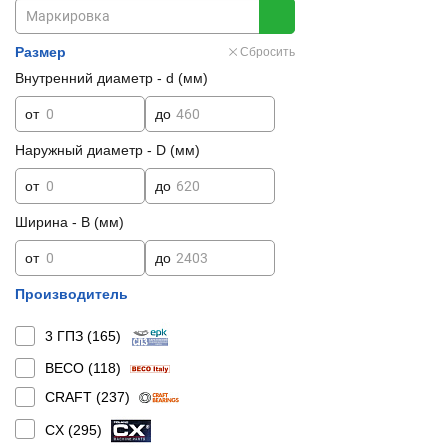
Размер
Сбросить
Внутренний диаметр - d (мм)
от
до
Наружный диаметр - D (мм)
от
до
Ширина - B (мм)
от
до
Производитель
3 ГПЗ (
165
)
BECO (
118
)
CRAFT (
237
)
CX (
295
)