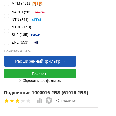
MTM (
451
)
NACHI (
283
)
NTN (
811
)
NTRL (
149
)
SKF (
185
)
ZNL (
653
)
Показать еще
Расширенный фильтр
Подшипник 1000916 2RS (61916 2RS)
Поделиться