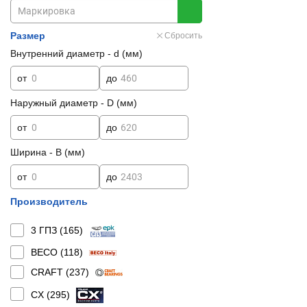
Размер
Сбросить
Внутренний диаметр - d (мм)
от
до
Наружный диаметр - D (мм)
от
до
Ширина - B (мм)
от
до
Производитель
3 ГПЗ (
165
)
BECO (
118
)
CRAFT (
237
)
CX (
295
)