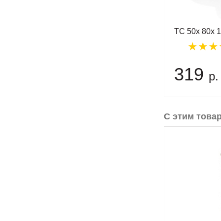
TC 50x 80x 
319
р.
С этим това