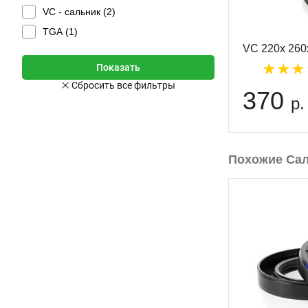
VC - сальник (
2
)
TGA (
1
)
VC 220x 260
370
р.
Похожие Са