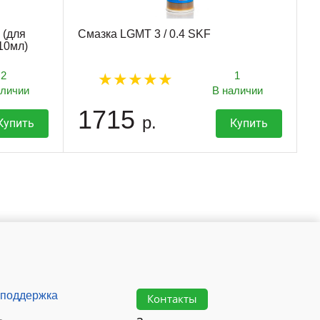
 (для
Смазка LGMT 3 / 0.4 SKF
10мл)
2
1
аличии
В наличии
1715
р.
Купить
Купить
 поддержка
Контакты
ь