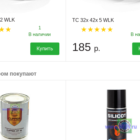
12 WLK
TC 32x 42x 5 WLK
1
В наличии
В н
185
р.
Купить
ром покупают