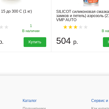
5 до 300 С (1 кг)
SILICOT силиконовая смазка
замков и петель) аэрозоль (2
VMP AUTO
1
В наличии
В н
504
р.
р.
Купить
Каталог
Сервис и
Подшипники
Как купит