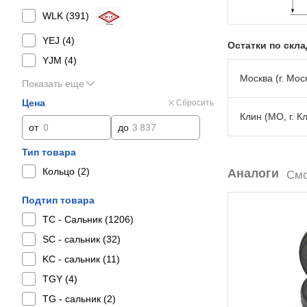
WLK (
391
)
YEJ (
4
)
Остатки по скл
YJM (
4
)
Москва (г. Моск
Показать еще
Цена
Сбросить
Клин (МО, г. К
от
до
Тип товара
Кольцо (
2
)
Аналоги
Смо
Подтип товара
TC - Сальник (
1206
)
SC - сальник (
32
)
KC - сальник (
11
)
TGY (
4
)
TG - сальник (
2
)