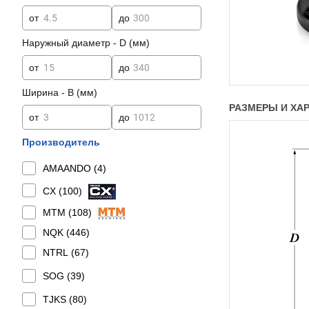
от
до
Наружный диаметр - D (мм)
от
до
Ширина - B (мм)
РАЗМЕРЫ И ХАРА
от
до
Производитель
AMAANDO (
4
)
CX (
100
)
MTM (
108
)
NQK (
446
)
NTRL (
67
)
SOG (
39
)
TJKS (
80
)