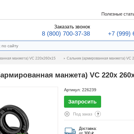
Полезные стат
Заказать звонок
8 (800) 700-37-38
+7 (999) 
Сальник (армированная манжета) VC 2
ванная манжета) VC 220x260x15
(армированная манжета) VC 220x 260x
Артикул:
226239
Запросить
Под заказ
?
Доставка:
от 300 ₽