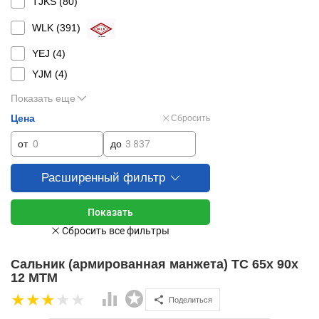
TJKS (
80
)
WLK (
391
)
YEJ (
4
)
YJM (
4
)
Показать еще
Цена
Сбросить
от
до
Расширенный фильтр
Сальник (армированная манжета) TC 65x 90x
12 MTM
Поделиться