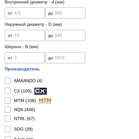
Внутренний диаметр - d (мм)
от
до
Наружный диаметр - D (мм)
от
до
Ширина - B (мм)
от
до
Производитель
AMAANDO (
4
)
CX (
100
)
MTM (
108
)
NQK (
446
)
NTRL (
67
)
SOG (
39
)