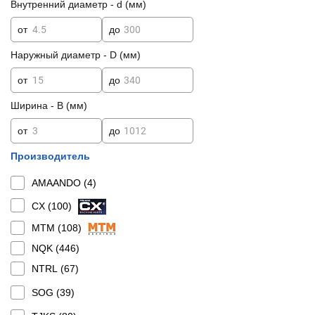
Внутренний диаметр - d (мм)
от
до
Наружный диаметр - D (мм)
от
до
Ширина - B (мм)
от
до
Производитель
AMAANDO (
4
)
CX (
100
)
MTM (
108
)
NQK (
446
)
NTRL (
67
)
SOG (
39
)