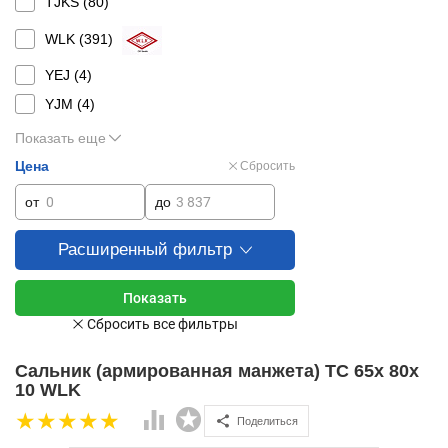
TJKS (
80
)
WLK (
391
)
YEJ (
4
)
YJM (
4
)
Показать еще
Цена
Сбросить
от
до
Расширенный фильтр
Сальник (армированная манжета) TC 65x 80x
10 WLK
Поделиться