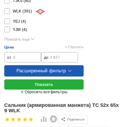
TJKS (
80
)
WLK (
391
)
YEJ (
4
)
YJM (
4
)
Показать еще
Цена
Сбросить
от
до
Расширенный фильтр
Сальник (армированная манжета) TC 52x 65x
9 WLK
Поделиться