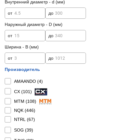
Внутренний диаметр - d (мм)
от
до
Наружный диаметр - D (мм)
от
до
Ширина - B (мм)
от
до
Производитель
AMAANDO (
4
)
CX (
101
)
MTM (
108
)
NQK (
446
)
NTRL (
67
)
SOG (
39
)