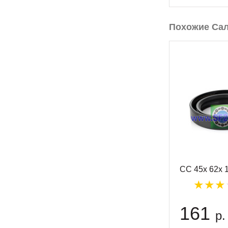
Похожие Са
CC 45x 62x 
161
р.