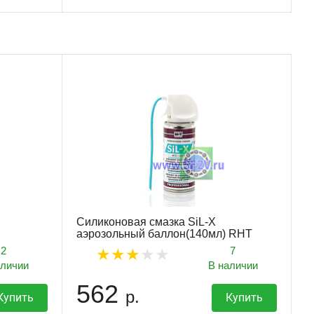
Силиконовая смазка SiL-X
аэрозольный баллон(140мл) RHT
2
7
аличии
В наличии
562
р.
Купить
Купить