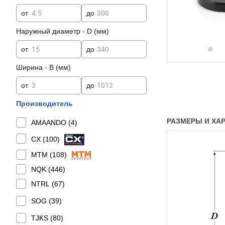
от
до
Наружный диаметр - D (мм)
от
до
Ширина - B (мм)
от
до
Производитель
РАЗМЕРЫ И ХАРА
AMAANDO (
4
)
CX (
100
)
MTM (
108
)
NQK (
446
)
NTRL (
67
)
SOG (
39
)
TJKS (
80
)