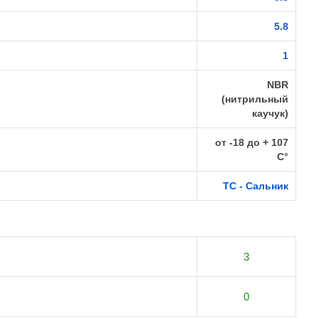
5.8
1
NBR
(нитрильный
каучук)
от -18 до + 107
C°
TC - Сальник
3
0