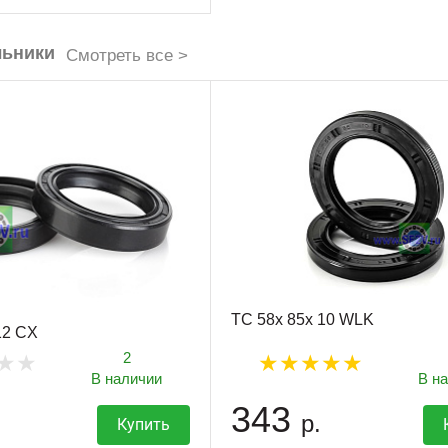
льники
Смотреть все >
TC 58x 85x 10 WLK
12 CX
2
В наличии
В н
343
р.
Купить