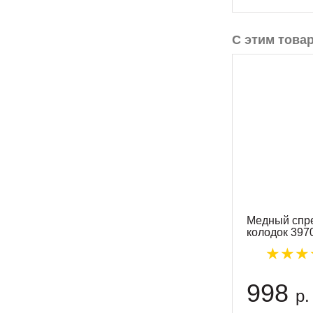
С этим това
Медный спр
колодок 397
998
р.