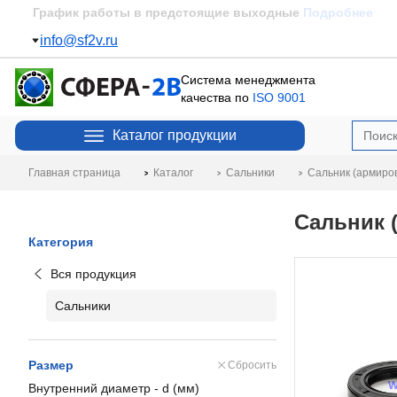
Пополнение склада
Подробнее
info@sf2v.ru
Система менеджмента
качества по
ISO 9001
Каталог продукции
Главная страница
Каталог
Сальники
Сальник (армиро
Сальник 
Категория
Вся продукция
Сальники
Размер
Сбросить
Внутренний диаметр - d (мм)