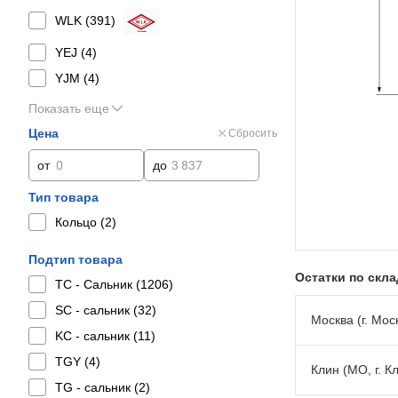
WLK (
391
)
YEJ (
4
)
YJM (
4
)
Показать еще
Цена
Сбросить
от
до
Тип товара
Кольцо (
2
)
Подтип товара
Остатки по скл
TC - Сальник (
1206
)
SC - сальник (
32
)
Москва (г. Моск
KC - сальник (
11
)
TGY (
4
)
Клин (МО, г. К
TG - сальник (
2
)