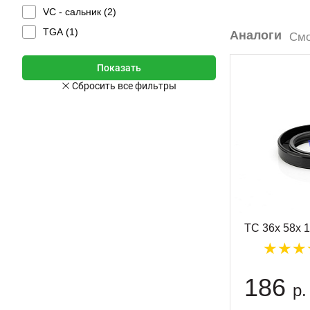
VC - сальник (
2
)
TGA (
1
)
Аналоги
Смо
TC 36x 58x 
186
р.