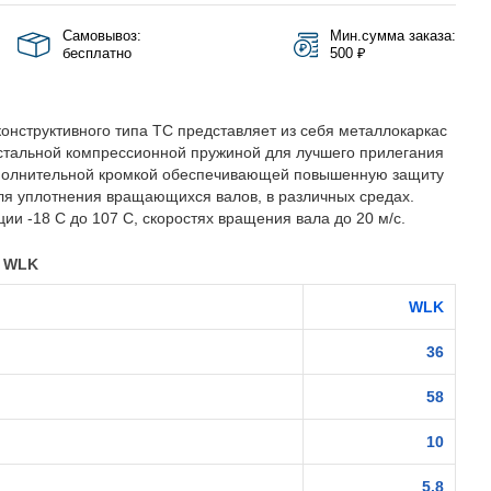
Самовывоз:
Мин.сумма заказа:
бесплатно
500 ₽
онструктивного типа TC представляет из себя металлокаркас
стальной компрессионной пружиной для лучшего прилегания
полнительной кромкой обеспечивающей повышенную защиту
ля уплотнения вращающихся валов, в различных средах.
ии -18 С до 107 С, скоростях вращения вала до 20 м/с.
0 WLK
WLK
36
58
10
5.8