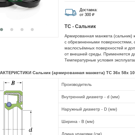
Доставка:
от 300 ₽
TC - Сальник
Армированная манжета (сальник) к
с обрезиненными поверхностями, 
маслосъёмных поверхностей и до
от внешней среды. Применяется д
Температурные условия эксплуатац
КТЕРИСТИКИ Сальник (армированная манжета) TC 36x 58x 1
Производитель
Внутренний диаметр - d (мм)
Наружный диаметр - D (мм)
Ширина - B (мм)
Длина упаковки (см)