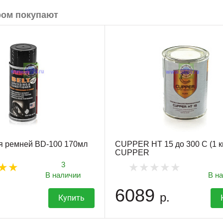
ром покупают
я ремней BD-100 170мл
CUPPER HT 15 до 300 С (1 к
CUPPER
3
В наличии
В н
6089
р.
Купить