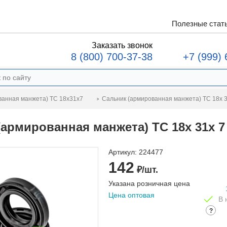
Полезные стат
Заказать звонок
8 (800) 700-37-38
+7 (999) 
Сальник (армированная манжета) TC 18x 
ванная манжета) TC 18x31x7
(армированная манжета) TC 18x 31x 
Артикул:
224477
142
₽/шт.
Указана розничная цена
Цена оптовая
В 
?