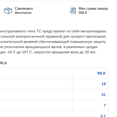
Самовывоз:
Мин.сумма заказа:
бесплатно
500 ₽
онструктивного типа TC представляет из себя металлокаркас
стальной компрессионной пружиной для лучшего прилегания
полнительной кромкой обеспечивающей повышенную защиту
ля уплотнения вращающихся валов, в различных средах.
ии -18 С до 107 С, скоростях вращения вала до 20 м/с.
 WLK
WLK
18
31
7
3.1