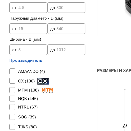
от
до
Наружный диаметр - D (мм)
от
до
Ширина - B (мм)
от
до
Производитель
РАЗМЕРЫ И ХАРА
AMAANDO (
4
)
CX (
100
)
MTM (
108
)
NQK (
446
)
NTRL (
67
)
SOG (
39
)
TJKS (
80
)