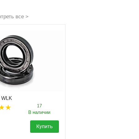
треть все >
7 WLK
17
В наличии
Купить