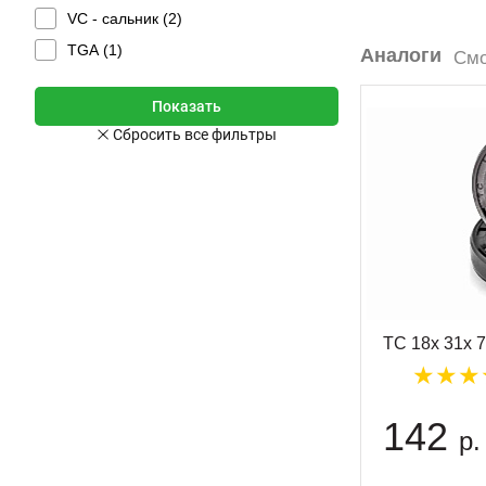
VC - сальник (
2
)
TGA (
1
)
Аналоги
Смо
TC 18x 31x 
142
р.