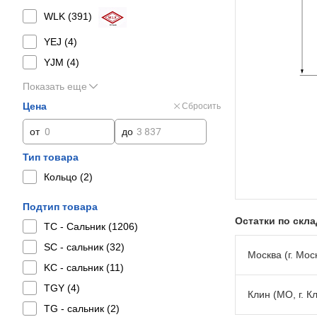
WLK (
391
)
YEJ (
4
)
YJM (
4
)
Показать еще
Цена
Сбросить
от
до
Тип товара
Кольцо (
2
)
Подтип товара
Остатки по скл
TC - Сальник (
1206
)
SC - сальник (
32
)
Москва (г. Моск
KC - сальник (
11
)
TGY (
4
)
Клин (МО, г. К
TG - сальник (
2
)