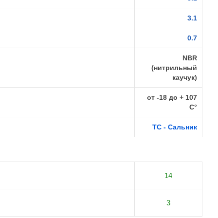
3.1
0.7
NBR
(нитрильный
каучук)
от -18 до + 107
C°
TC - Сальник
14
3