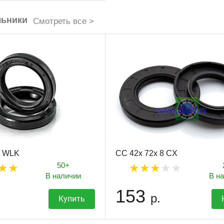
льники
Смотреть все >
4 WLK
CC 42x 72x 8 CX
50+
В наличии
В н
153
р.
Купить