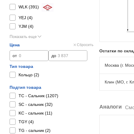
WLK (
391
)
YEJ (
4
)
YJM (
4
)
Показать еще
Цена
Сбросить
Остатки по скл
от
до
Москва (г. Моск
Тип товара
Кольцо (
2
)
Клин (МО, г. К
Подтип товара
TC - Сальник (
1207
)
SC - сальник (
32
)
Аналоги
Смо
KC - сальник (
11
)
TGY (
4
)
TG - сальник (
2
)