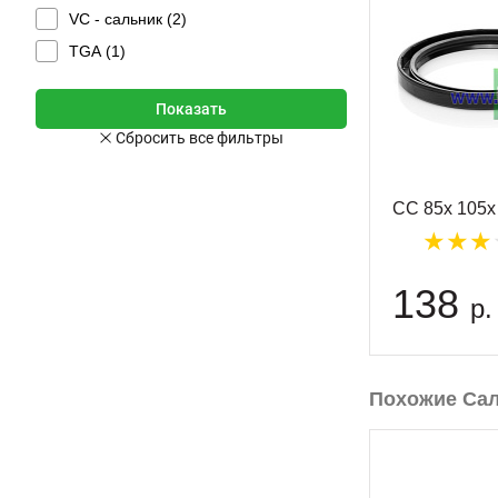
VC - сальник (
2
)
TGA (
1
)
CC 85x 105x
138
р.
Похожие Са