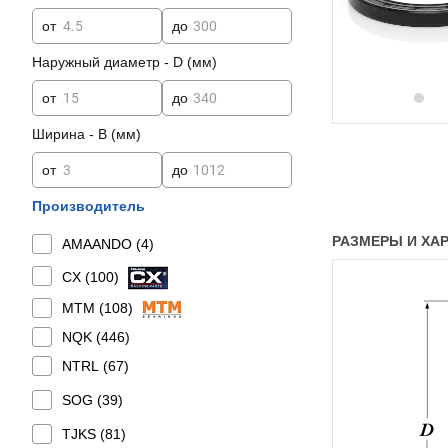
от
до
Наружный диаметр - D (мм)
от
до
Ширина - B (мм)
от
до
Производитель
РАЗМЕРЫ И ХАРА
AMAANDO (
4
)
CX (
100
)
MTM (
108
)
NQK (
446
)
NTRL (
67
)
SOG (
39
)
TJKS (
81
)