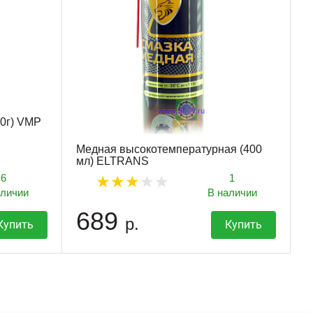
00г) VMP
Медная высокотемпературная (400
мл) ELTRANS
6
1
аличии
В наличии
689
р.
Купить
Купить