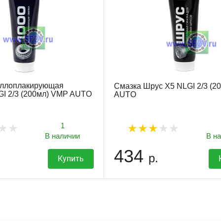
аллоплакирующая
Смазка Шрус X5 NLGI 2/3 (2
I 2/3 (200мл) VMP AUTO
AUTO
1
В наличии
В н
434
р.
Купить