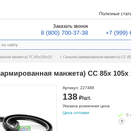
Полезные стат
Заказать звонок
8 (800) 700-37-38
+7 (999) 
Сальник (армированная манжета) CC 85
ванная манжета) TC 85x105x10
(армированная манжета) CC 85x 105x 
Артикул:
227488
138
₽/шт.
Указана розничная цена
Цена оптовая
В 
?