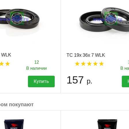
5 WLK
TC 19x 36x 7 WLK
12
В наличии
В н
157
р.
Купить
ром покупают