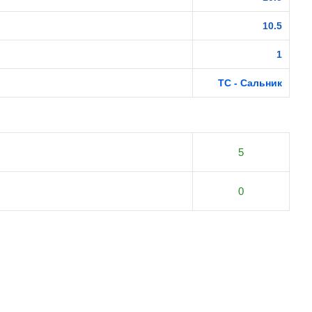
10.5
1
TC - Сальник
5
0