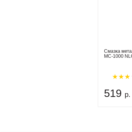
Смазка мет
МС-1000 NLG
519
р.