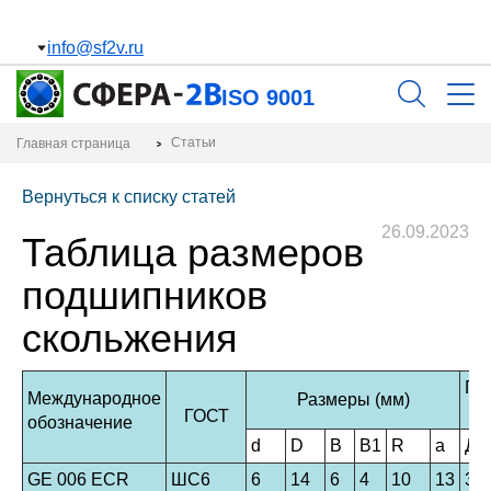
Пополнение склада
Подробнее
info@sf2v.ru
ISO 9001
Статьи
Главная страница
Вернуться к списку статей
26.09.2023
Таблица размеров
подшипников
скольжения
Гр
Международное
Размеры (мм)
ГОСТ
обозначение
d
D
B
B1
R
a
Ди
GE 006 ECR
ШС6
6
14
6
4
10
13
3,6