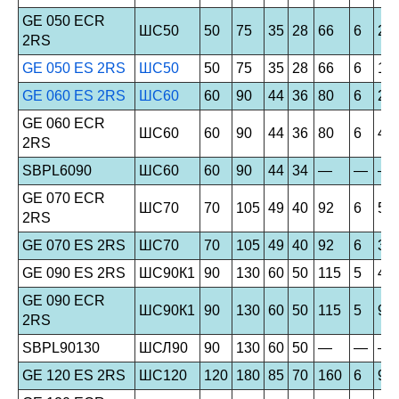
GE 050 ECR
ШС50
50
75
35
28
66
6
29
2RS
GE 050 ES 2RS
ШС50
50
75
35
28
66
6
15
GE 060 ES 2RS
ШС60
60
90
44
36
80
6
24
GE 060 ECR
ШС60
60
90
44
36
80
6
46
2RS
SBPL6090
ШС60
60
90
44
34
—
—
—
GE 070 ECR
ШС70
70
105
49
40
92
6
59
2RS
GE 070 ES 2RS
ШС70
70
105
49
40
92
6
31
GE 090 ES 2RS
ШС90К1
90
130
60
50
115
5
49
GE 090 ECR
ШС90К1
90
130
60
50
115
5
92
2RS
SBPL90130
ШСЛ90
90
130
60
50
—
—
—
GE 120 ES 2RS
ШС120
120
180
85
70
160
6
95