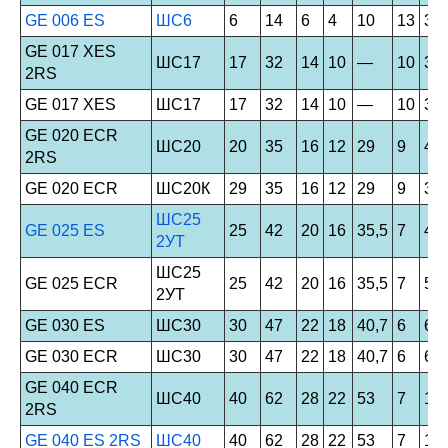
GE 006 ES
ШС6
6
14
6
4
10
13
3,4
GE 017 XES
ШС17
17
32
14
10
—
10
35
2RS
GE 017 XES
ШС17
17
32
14
10
—
10
35
GE 020 ECR
ШС20
20
35
16
12
29
9
45
2RS
GE 020 ECR
ШС20К
29
35
16
12
29
9
31,
ШС25
GE 025 ES
25
42
20
16
35,5
7
48
2УТ
ШС25
GE 025 ECR
25
42
20
16
35,5
7
51
2УТ
GE 030 ES
ШС30
30
47
22
18
40,7
6
62
GE 030 ECR
ШС30
30
47
22
18
40,7
6
66,
GE 040 ECR
ШС40
40
62
28
22
53
7
18
2RS
GE 040 ES 2RS
ШС40
40
62
28
22
53
7
10