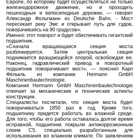
Европе, по которому будет осуществляться не только
железнодорожное движение, но и проходить
пешеходные и велосипедные дорожки, — говорит
Александр Фольгманн из Deutsche Bahn. - Мост
пересекает реку Эмс и открывает путь для судов,
поворачиваясь на 90 градусов».
Именно этот поворот и будет обеспечивать гигантский
подшипник.
«Сначала вращающаяся секция моста
разблокируется. Затем центральная секция
поднимается вращающейся опорой, освобождая ее.
Наконец, гидравлический привод и поворотный
подшипник поворачивают мост», — пояснил Карл
Фёлькль из компании Hermann GmbH
Maschinenbautechnologie.
Компания Hermann GmbH Maschinenbautechnologie
отвечает за механические и технические аспекты
конструкции.
Специалисты посчитали, что секция моста будет
поворачиваться 1850 раз в год. Кроме того,
подшипнику придется работать во влажной среде.
Для того, чтобы его работа оставалась долгое время
исправной, подшипник покрыли антикоррозионным
слоем C5, специально разработанным для
использования во влажном климате. По заявлениям