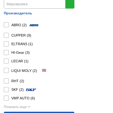
Производитель
ABRO (
2
)
CUPPER (
9
)
ELTRANS (
1
)
HI-Gear (
3
)
LECAR (
1
)
LIQUI MOLY (
2
)
RHT (
2
)
SKF (
2
)
VMP AUTO (
6
)
Показать еще