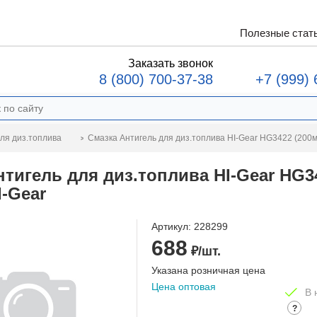
Полезные стат
Заказать звонок
8 (800) 700-37-38
+7 (999) 
Смазка Антигель для диз.топлива HI-Gear HG3422 (200м
ля диз.топлива
нтигель для диз.топлива HI-Gear HG3
I-Gear
Артикул:
228299
688
₽/шт.
Указана розничная цена
Цена оптовая
В 
?