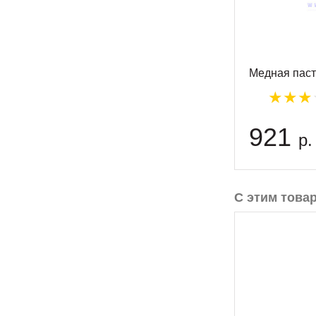
Медная паст
921
р.
С этим това