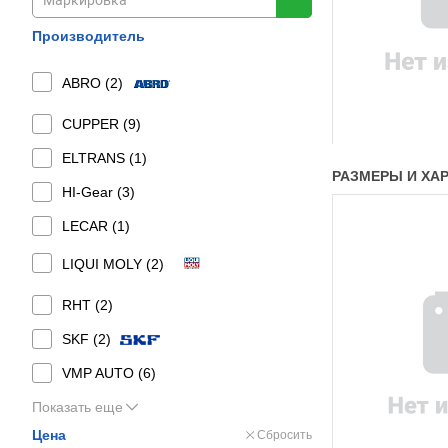
Производитель
ABRO (
2
)
CUPPER (
9
)
ELTRANS (
1
)
РАЗМЕРЫ И ХАРА
HI-Gear (
3
)
LECAR (
1
)
LIQUI MOLY (
2
)
RHT (
2
)
SKF (
2
)
VMP AUTO (
6
)
Показать еще
Цена
Сбросить