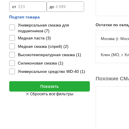
от
до
Подтип товара
Остатки по скл
Универсальная смазка для
подшипников (
7
)
Медная паста (
3
)
Москва (г. Моск
Медная смазка (спрей) (
2
)
Высокотемпературная смазка (
1
)
Клин (МО, г. К
Силиконовая смазка (
1
)
Универсальное средство WD-40 (
1
)
Похожие СМ