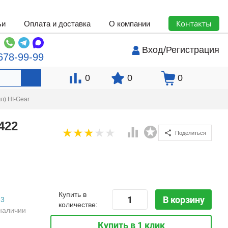
Контакты
ьи
Оплата и доставка
О компании
Вход
/
Регистрация
678-99-99
0
0
0
л) HI-Gear
422
Поделиться
Купить в
В корзину
3
количестве:
наличии
Купить в 1 клик