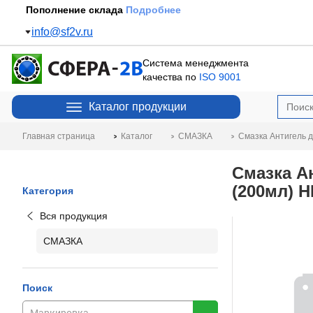
Пополнение склада
Подробнее
info@sf2v.ru
Система менеджмента
качества по
ISO 9001
Каталог продукции
Главная страница
Каталог
СМАЗКА
Смазка Антигель д
Смазка А
(200мл) H
Категория
Вся продукция
СМАЗКА
Поиск