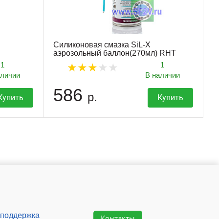
Силиконовая смазка SiL-X
аэрозольный баллон(270мл) RHT
1
1
аличии
В наличии
586
р.
Купить
Купить
 поддержка
Контакты