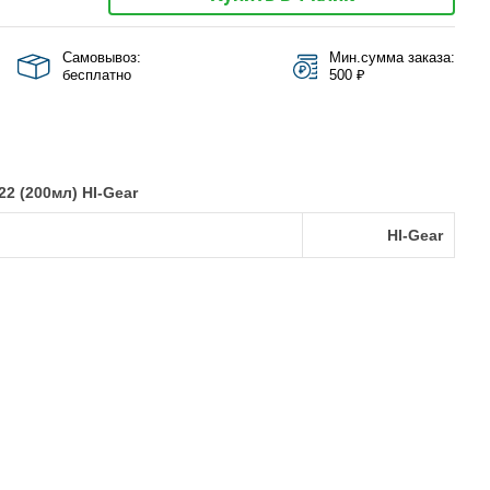
Самовывоз:
Мин.сумма заказа:
бесплатно
500 ₽
 (200мл) HI-Gear
HI-Gear