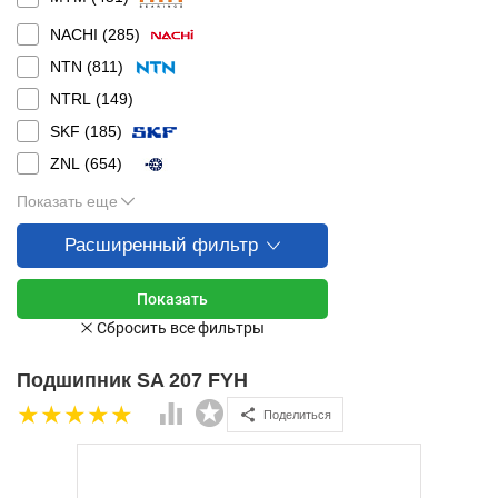
NACHI (
285
)
NTN (
811
)
NTRL (
149
)
SKF (
185
)
ZNL (
654
)
Показать еще
Расширенный фильтр
Подшипник SA 207 FYH
Поделиться