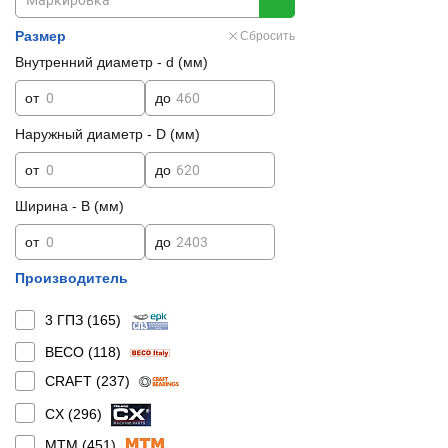
Размер
Сбросить
Внутренний диаметр - d (мм)
от
до
Наружный диаметр - D (мм)
от
до
Ширина - B (мм)
от
до
Производитель
3 ГПЗ (
165
)
BECO (
118
)
CRAFT (
237
)
CX (
296
)
MTM (
451
)