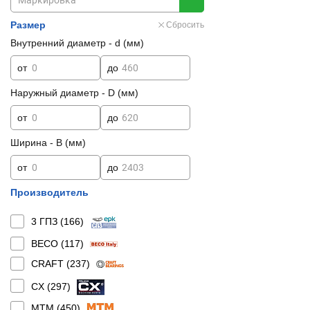
Размер
Сбросить
Внутренний диаметр - d (мм)
от
до
Наружный диаметр - D (мм)
от
до
Ширина - B (мм)
от
до
Производитель
3 ГПЗ (
166
)
BECO (
117
)
CRAFT (
237
)
CX (
297
)
MTM (
450
)