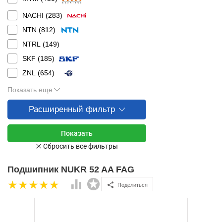
NACHI (
283
)
NTN (
812
)
NTRL (
149
)
SKF (
185
)
ZNL (
654
)
Показать еще
Расширенный фильтр
Подшипник NUKR 52 AA FAG
Поделиться