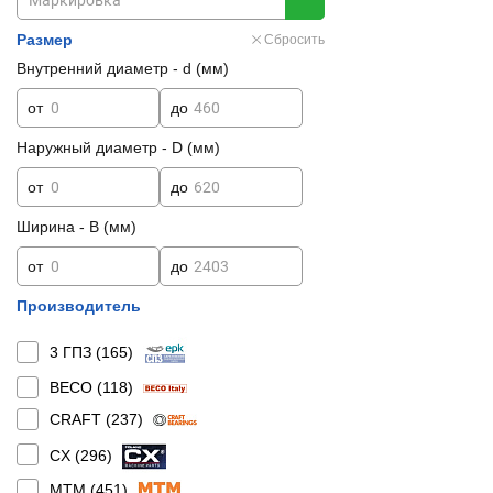
Размер
Сбросить
Внутренний диаметр - d (мм)
от
до
Наружный диаметр - D (мм)
от
до
Ширина - B (мм)
от
до
Производитель
3 ГПЗ (
165
)
BECO (
118
)
CRAFT (
237
)
CX (
296
)
MTM (
451
)