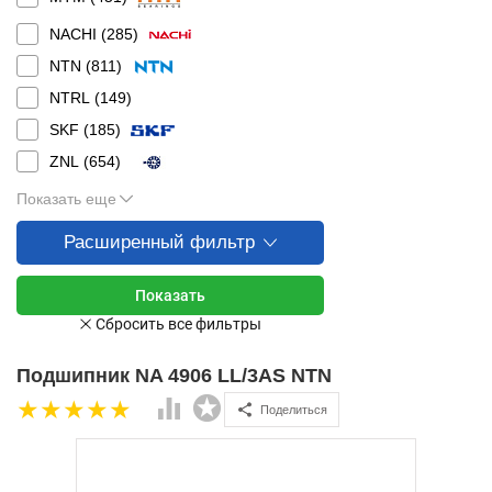
NACHI (
285
)
NTN (
811
)
NTRL (
149
)
SKF (
185
)
ZNL (
654
)
Показать еще
Расширенный фильтр
Подшипник NA 4906 LL/3AS NTN
Поделиться