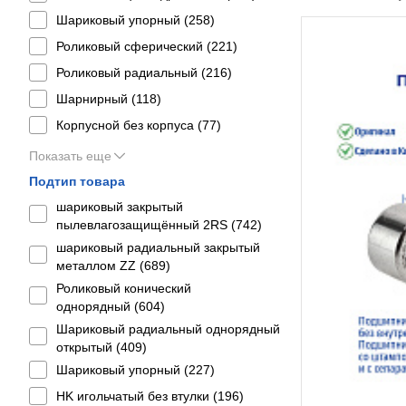
Шариковый упорный (
258
)
Роликовый сферический (
221
)
Роликовый радиальный (
216
)
Шарнирный (
118
)
Корпусной без корпуса (
77
)
Показать еще
Подтип товара
шариковый закрытый
пылевлагозащищённый 2RS (
742
)
шариковый радиальный закрытый
металлом ZZ (
689
)
Роликовый конический
однорядный (
604
)
Шариковый радиальный однорядный
открытый (
409
)
Шариковый упорный (
227
)
HK игольчатый без втулки (
196
)