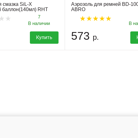
 смазка SiL-X
Аэрозоль для ремней BD-10
й баллон(140мл) RHT
ABRO
7
В наличии
В н
573
р.
Купить