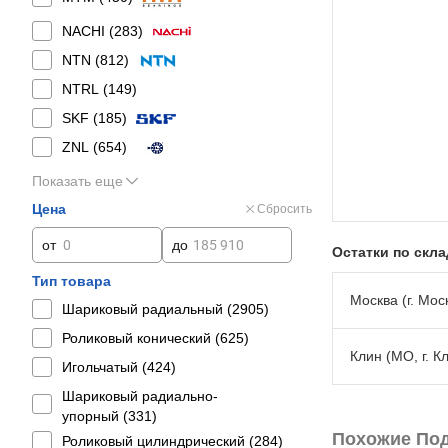
NACHI (
283
)
NTN (
812
)
NTRL (
149
)
SKF (
185
)
ZNL (
654
)
Показать еще
Цена
Сбросить
от
до
Остатки по скл
Тип товара
Москва (г. Моск
Шариковый радиальный (
2905
)
Роликовый конический (
625
)
Клин (МО, г. К
Игольчатый (
424
)
Шариковый радиально-
упорный (
331
)
Похожие По
Роликовый цилиндрический (
284
)