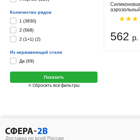
Силиконовая
аэрозольны
Количество рядов
1 (
3830
)
2 (
568
)
562
р.
2 (1+1) (
2
)
Из нержавеющей стали
Да (
69
)
Доставка по всей России