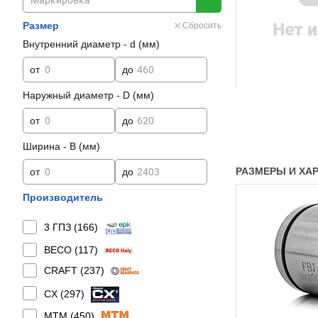
Размер
Сбросить
Внутренний диаметр - d (мм)
от
до
Наружный диаметр - D (мм)
от
до
Ширина - B (мм)
РАЗМЕРЫ И ХАР
от
до
Производитель
3 ГПЗ (
166
)
BECO (
117
)
CRAFT (
237
)
CX (
297
)
MTM (
450
)