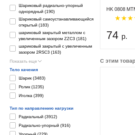
Шариковый радиально-упорный
HK 0808 MT
однорядный (
190
)
Шариковый самоустанавливающийся
открытый (
183
)
74
шариковый закрытый металлом с
р.
увеличенным зазором ZZC3 (
181
)
шариковый закрытый с увеличенным
зазором 2RSС3 (
163
)
С этим това
Показать еще
Тело качения
Шарик (
3483
)
Ролик (
1235
)
Иголка (
399
)
Тип по направлению нагрузки
Радиальный (
3912
)
Радиально-упорный (
916
)
Упорный (
229
)