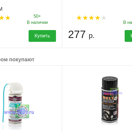
M
50+
В наличии
В н
277
р.
Купить
ром покупают