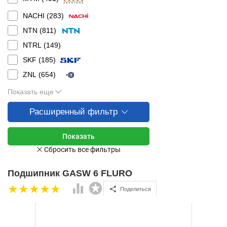
NACHI (
283
)
NTN (
811
)
NTRL (
149
)
SKF (
185
)
ZNL (
654
)
Показать еще
Расширенный фильтр
Подшипник GASW 6 FLURO
Поделиться