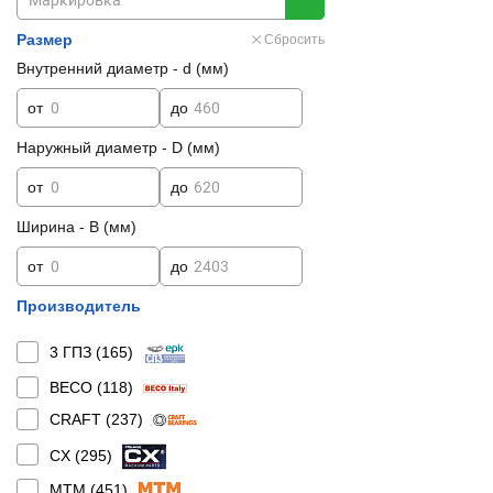
Размер
Сбросить
Внутренний диаметр - d (мм)
от
до
Наружный диаметр - D (мм)
от
до
Ширина - B (мм)
от
до
Производитель
3 ГПЗ (
165
)
BECO (
118
)
CRAFT (
237
)
CX (
295
)
MTM (
451
)