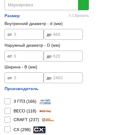
Размер
Сбросить
Внутренний диаметр - d (мм)
от
до
Наружный диаметр - D (мм)
от
до
Ширина - B (мм)
от
до
Производитель
3 ГПЗ (
166
)
BECO (
118
)
CRAFT (
237
)
CX (
298
)