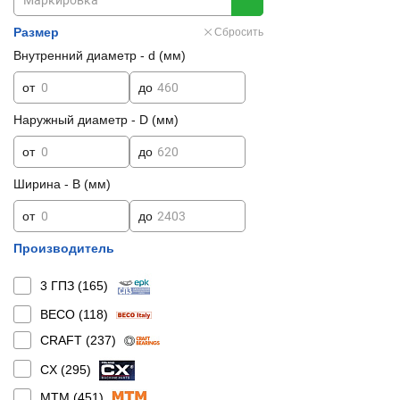
Размер
Сбросить
Внутренний диаметр - d (мм)
от
до
Наружный диаметр - D (мм)
от
до
Ширина - B (мм)
от
до
Производитель
3 ГПЗ (
165
)
BECO (
118
)
CRAFT (
237
)
CX (
295
)
MTM (
451
)