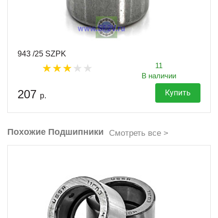
943 /25 SZPK
11
В наличии
207
Купить
р.
Похожие Подшипники
Смотреть все >