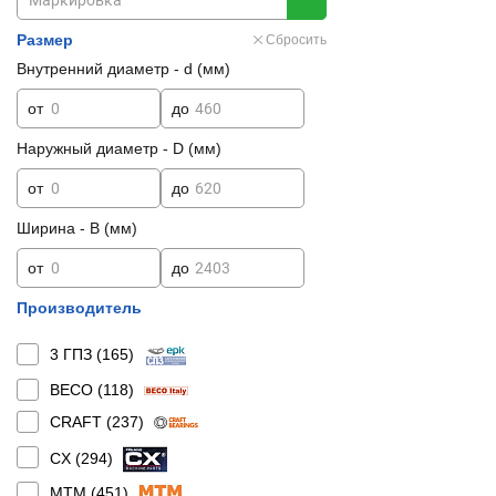
Размер
Сбросить
Внутренний диаметр - d (мм)
от
до
Наружный диаметр - D (мм)
от
до
Ширина - B (мм)
от
до
Производитель
3 ГПЗ (
165
)
BECO (
118
)
CRAFT (
237
)
CX (
294
)
MTM (
451
)