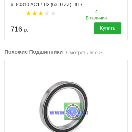
6- 80310 АС17Ш2 (6310 ZZ) ППЗ
4
В наличии
716
Купить
р.
Похожие Подшипники
Смотреть все >