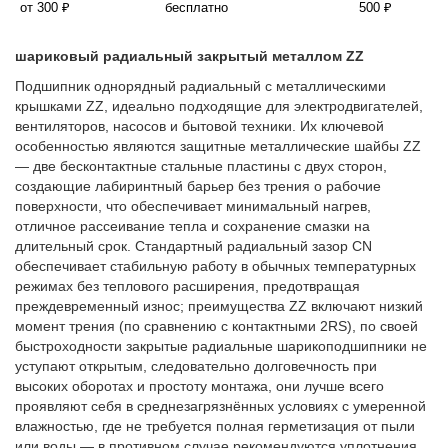
от 300 ₽
бесплатно
500 ₽
шариковый радиальный закрытый металлом ZZ
Подшипник однорядный радиальный с металлическими
крышками ZZ, идеально подходящие для электродвигателей,
вентиляторов, насосов и бытовой техники. Их ключевой
особенностью являются защитные металлические шайбы ZZ
— две бесконтактные стальные пластины с двух сторон,
создающие лабиринтный барьер без трения о рабочие
поверхности, что обеспечивает минимальный нагрев,
отличное рассеивание тепла и сохранение смазки на
длительный срок. Стандартный радиальный зазор CN
обеспечивает стабильную работу в обычных температурных
режимах без теплового расширения, предотвращая
преждевременный износ; преимущества ZZ включают низкий
момент трения (по сравнению с контактными 2RS), по своей
быстроходности закрытые радиальные шарикоподшипники не
уступают открытым, следовательно долговечность при
высоких оборотах и простоту монтажа, они лучше всего
проявляют себя в среднезагрязнённых условиях с умеренной
влажностью, где не требуется полная герметизация от пыли
или воды — в противном случае рекомендуются уплотнения