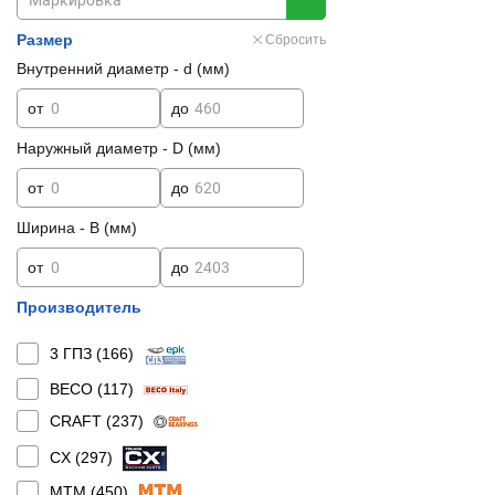
Размер
Сбросить
Внутренний диаметр - d (мм)
от
до
Наружный диаметр - D (мм)
от
до
Ширина - B (мм)
от
до
Производитель
3 ГПЗ (
166
)
BECO (
117
)
CRAFT (
237
)
CX (
297
)
MTM (
450
)