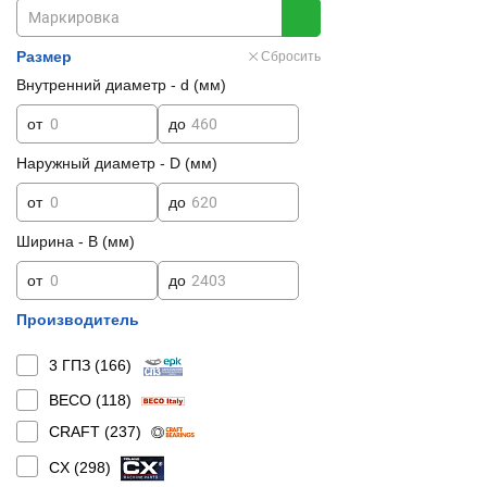
Размер
Сбросить
Внутренний диаметр - d (мм)
от
до
Наружный диаметр - D (мм)
от
до
Ширина - B (мм)
от
до
Производитель
3 ГПЗ (
166
)
BECO (
118
)
CRAFT (
237
)
CX (
298
)