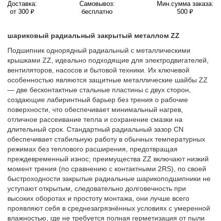
Доставка:
Самовывоз:
Мин.сумма заказа:
от 300 ₽
бесплатно
500 ₽
шариковый радиальный закрытый металлом ZZ
Подшипник однорядный радиальный с металлическими
крышками ZZ, идеально подходящие для электродвигателей,
вентиляторов, насосов и бытовой техники. Их ключевой
особенностью являются защитные металлические шайбы ZZ
— две бесконтактные стальные пластины с двух сторон,
создающие лабиринтный барьер без трения о рабочие
поверхности, что обеспечивает минимальный нагрев,
отличное рассеивание тепла и сохранение смазки на
длительный срок. Стандартный радиальный зазор CN
обеспечивает стабильную работу в обычных температурных
режимах без теплового расширения, предотвращая
преждевременный износ; преимущества ZZ включают низкий
момент трения (по сравнению с контактными 2RS), по своей
быстроходности закрытые радиальные шарикоподшипники не
уступают открытым, следовательно долговечность при
высоких оборотах и простоту монтажа, они лучше всего
проявляют себя в среднезагрязнённых условиях с умеренной
влажностью, где не требуется полная герметизация от пыли