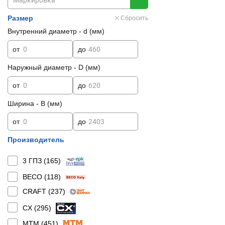
Размер
Сбросить
Внутренний диаметр - d (мм)
от
до
Наружный диаметр - D (мм)
от
до
Ширина - B (мм)
от
до
Производитель
3 ГПЗ (
165
)
BECO (
118
)
CRAFT (
237
)
CX (
295
)
MTM (
451
)