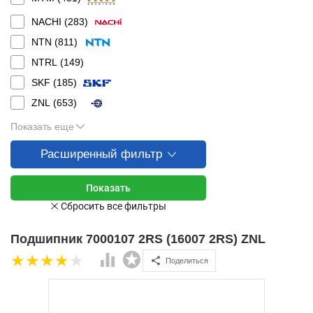
NACHI (
283
)
NTN (
811
)
NTRL (
149
)
SKF (
185
)
ZNL (
653
)
Показать еще
Расширенный фильтр
Подшипник 7000107 2RS (16007 2RS) ZNL
Поделиться