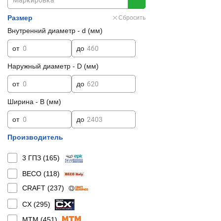
Размер
Сбросить
Внутренний диаметр - d (мм)
от
до
Наружный диаметр - D (мм)
от
до
Ширина - B (мм)
от
до
Производитель
3 ГПЗ (
165
)
BECO (
118
)
CRAFT (
237
)
CX (
295
)
MTM (
451
)