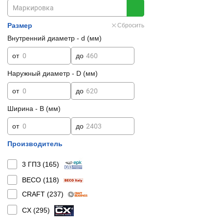
Размер
Сбросить
Внутренний диаметр - d (мм)
от
до
Наружный диаметр - D (мм)
от
до
Ширина - B (мм)
от
до
Производитель
3 ГПЗ (
165
)
BECO (
118
)
CRAFT (
237
)
CX (
295
)