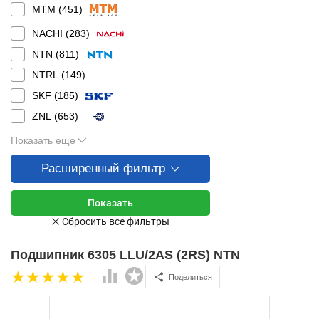
MTM (
451
)
NACHI (
283
)
NTN (
811
)
NTRL (
149
)
SKF (
185
)
ZNL (
653
)
Показать еще
Расширенный фильтр
Подшипник 6305 LLU/2AS (2RS) NTN
Поделиться