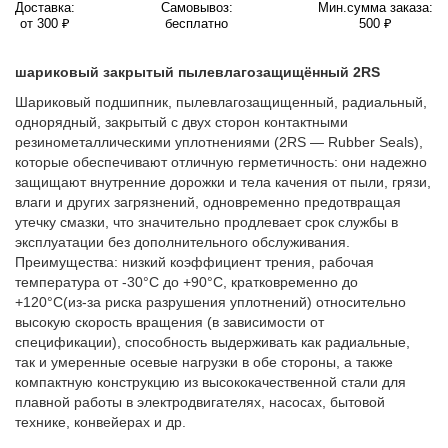
Доставка:
Самовывоз:
Мин.сумма заказа:
от 300 ₽
бесплатно
500 ₽
шариковый закрытый пылевлагозащищённый 2RS
Шариковый подшипник, пылевлагозащищенный, радиальный,
однорядный, закрытый с двух сторон контактными
резинометаллическими уплотнениями (2RS — Rubber Seals),
которые обеспечивают отличную герметичность: они надежно
защищают внутренние дорожки и тела качения от пыли, грязи,
влаги и других загрязнений, одновременно предотвращая
утечку смазки, что значительно продлевает срок службы в
эксплуатации без дополнительного обслуживания.
Преимущества: низкий коэффициент трения, рабочая
температура от -30°C до +90°C, кратковременно до
+120°C(из-за риска разрушения уплотнений) относительно
высокую скорость вращения (в зависимости от
спецификации), способность выдерживать как радиальные,
так и умеренные осевые нагрузки в обе стороны, а также
компактную конструкцию из высококачественной стали для
плавной работы в электродвигателях, насосах, бытовой
технике, конвейерах и др.