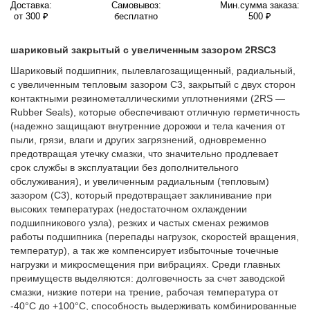
Доставка:
Самовывоз:
Мин.сумма заказа:
от 300 ₽
бесплатно
500 ₽
шариковый закрытый с увеличенным зазором 2RSС3
Шариковый подшипник, пылевлагозащищенный, радиальный,
с увеличенным тепловым зазором C3, закрытый с двух сторон
контактными резинометаллическими уплотнениями (2RS —
Rubber Seals), которые обеспечивают отличную герметичность
(надежно защищают внутренние дорожки и тела качения от
пыли, грязи, влаги и других загрязнений, одновременно
предотвращая утечку смазки, что значительно продлевает
срок службы в эксплуатации без дополнительного
обслуживания), и увеличенным радиальным (тепловым)
зазором (C3), который предотвращает заклинивание при
высоких температурах (недостаточном охлаждении
подшипникового узла), резких и частых сменах режимов
работы подшипника (перепады нагрузок, скоростей вращения,
температур), а так же компенсирует избыточные точечные
нагрузки и микросмещения при вибрациях. Среди главных
преимуществ выделяются: долговечность за счет заводской
смазки, низкие потери на трение, рабочая температура от
-40°C до +100°C, способность выдерживать комбинированные