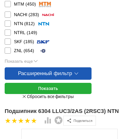
MTM (
450
)
NACHI (
283
)
NTN (
812
)
NTRL (
149
)
SKF (
185
)
ZNL (
654
)
Показать еще
Расширенный фильтр
Подшипник 6304 LLUC3/2AS (2RSC3) NTN
Поделиться