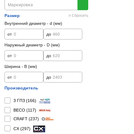
Размер
Сбросить
Внутренний диаметр - d (мм)
от
до
Наружный диаметр - D (мм)
от
до
Ширина - B (мм)
от
до
Производитель
3 ГПЗ (
166
)
BECO (
117
)
CRAFT (
237
)
CX (
297
)