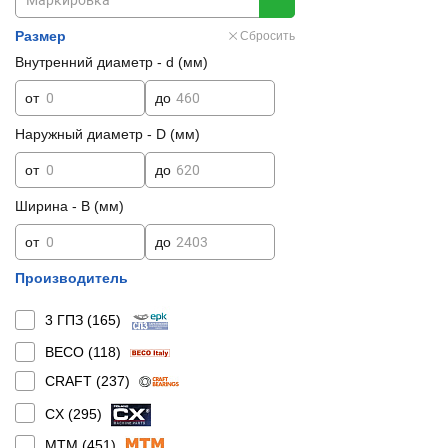
Размер
Сбросить
Внутренний диаметр - d (мм)
от
до
Наружный диаметр - D (мм)
от
до
Ширина - B (мм)
от
до
Производитель
3 ГПЗ (
165
)
BECO (
118
)
CRAFT (
237
)
CX (
295
)
MTM (
451
)