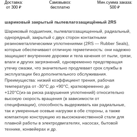
Доставка:
Самовывоз:
Мин.сумма заказа:
от 300 ₽
бесплатно
500 ₽
шариковый закрытый пылевлагозащищённый 2RS
Шариковый подшипник, пылевлагозащищенный, радиальный,
однорядный, закрытый с двух сторон контактными
резинометаллическими уплотнениями (2RS — Rubber Seals),
которые обеспечивают отличную герметичность: они надежно
защищают внутренние дорожки и тела качения от пыли, грязи,
влаги и других загрязнений, одновременно предотвращая
утечку смазки, что значительно продлевает срок службы в
эксплуатации без дополнительного обслуживания.
Преимущества: низкий коэффициент трения, рабочая
температура от -30°C до +90°C, кратковременно до
+120°C(из-за риска разрушения уплотнений) относительно
высокую скорость вращения (в зависимости от
спецификации), способность выдерживать как радиальные,
так и умеренные осевые нагрузки в обе стороны, а также
компактную конструкцию из высококачественной стали для
плавной работы в электродвигателях, насосах, бытовой
технике, конвейерах и др.