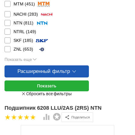
MTM (
451
)
NACHI (
283
)
NTN (
811
)
NTRL (
149
)
SKF (
185
)
ZNL (
653
)
Показать еще
Расширенный фильтр
Подшипник 6208 LLU/2AS (2RS) NTN
Поделиться