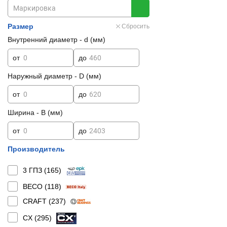
Размер
Сбросить
Внутренний диаметр - d (мм)
от
до
Наружный диаметр - D (мм)
от
до
Ширина - B (мм)
от
до
Производитель
3 ГПЗ (
165
)
BECO (
118
)
CRAFT (
237
)
CX (
295
)