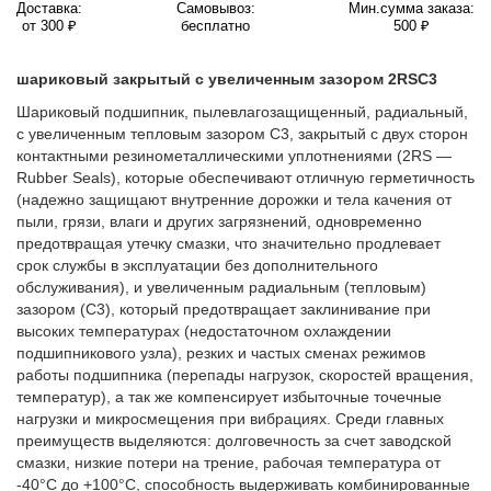
Доставка:
Самовывоз:
Мин.сумма заказа:
от 300 ₽
бесплатно
500 ₽
шариковый закрытый с увеличенным зазором 2RSС3
Шариковый подшипник, пылевлагозащищенный, радиальный,
с увеличенным тепловым зазором C3, закрытый с двух сторон
контактными резинометаллическими уплотнениями (2RS —
Rubber Seals), которые обеспечивают отличную герметичность
(надежно защищают внутренние дорожки и тела качения от
пыли, грязи, влаги и других загрязнений, одновременно
предотвращая утечку смазки, что значительно продлевает
срок службы в эксплуатации без дополнительного
обслуживания), и увеличенным радиальным (тепловым)
зазором (C3), который предотвращает заклинивание при
высоких температурах (недостаточном охлаждении
подшипникового узла), резких и частых сменах режимов
работы подшипника (перепады нагрузок, скоростей вращения,
температур), а так же компенсирует избыточные точечные
нагрузки и микросмещения при вибрациях. Среди главных
преимуществ выделяются: долговечность за счет заводской
смазки, низкие потери на трение, рабочая температура от
-40°C до +100°C, способность выдерживать комбинированные