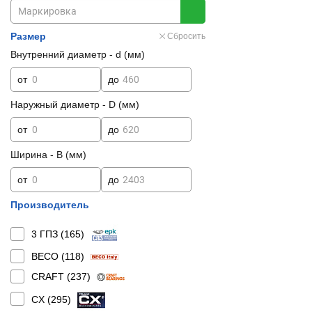
Размер
Сбросить
Внутренний диаметр - d (мм)
от
до
Наружный диаметр - D (мм)
от
до
Ширина - B (мм)
от
до
Производитель
3 ГПЗ (
165
)
BECO (
118
)
CRAFT (
237
)
CX (
295
)