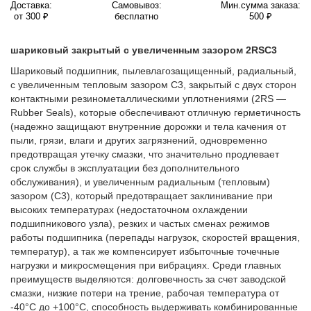
Доставка:
Самовывоз:
Мин.сумма заказа:
от 300 ₽
бесплатно
500 ₽
шариковый закрытый с увеличенным зазором 2RSС3
Шариковый подшипник, пылевлагозащищенный, радиальный,
с увеличенным тепловым зазором C3, закрытый с двух сторон
контактными резинометаллическими уплотнениями (2RS —
Rubber Seals), которые обеспечивают отличную герметичность
(надежно защищают внутренние дорожки и тела качения от
пыли, грязи, влаги и других загрязнений, одновременно
предотвращая утечку смазки, что значительно продлевает
срок службы в эксплуатации без дополнительного
обслуживания), и увеличенным радиальным (тепловым)
зазором (C3), который предотвращает заклинивание при
высоких температурах (недостаточном охлаждении
подшипникового узла), резких и частых сменах режимов
работы подшипника (перепады нагрузок, скоростей вращения,
температур), а так же компенсирует избыточные точечные
нагрузки и микросмещения при вибрациях. Среди главных
преимуществ выделяются: долговечность за счет заводской
смазки, низкие потери на трение, рабочая температура от
-40°C до +100°C, способность выдерживать комбинированные