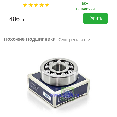
50+
В наличии
486
Купить
р.
Похожие Подшипники
Смотреть все >