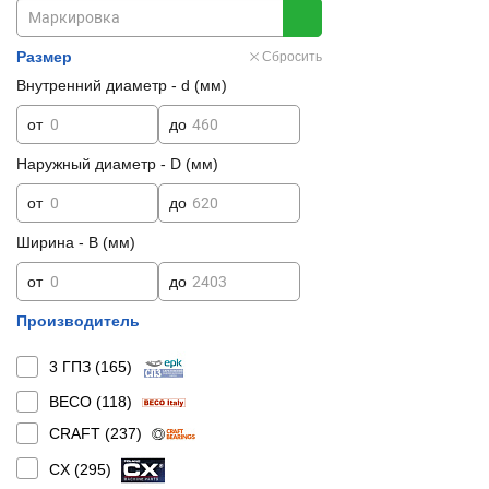
Размер
Сбросить
Внутренний диаметр - d (мм)
от
до
Наружный диаметр - D (мм)
от
до
Ширина - B (мм)
от
до
Производитель
3 ГПЗ (
165
)
BECO (
118
)
CRAFT (
237
)
CX (
295
)