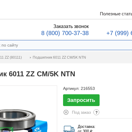
Полезные стат
Заказать звонок
8 (800) 700-37-38
+7 (999) 
Подшипник 6011 ZZ CM/5K NTN
1 ZZ (80111)
к 6011 ZZ CM/5K NTN
Артикул:
216553
Запросить
Под заказ
?
Доставка:
от 300 ₽