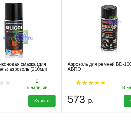
иконовая смазка (для
Аэрозоль для ремней BD-10
ель) аэрозоль (210мл)
ABRO
2
В наличии
В н
573
р.
Купить