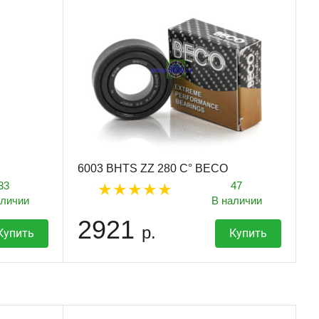
6003 BHTS ZZ 280 C° BECO
33
47
аличии
В наличии
2921
р.
Купить
Купить