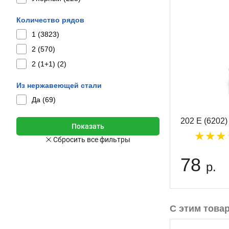
Количество рядов
1 (
3823
)
2 (
570
)
2 (1+1) (
2
)
Из нержавеющей стали
Да (
69
)
202 Е (6202
78
р.
С этим това