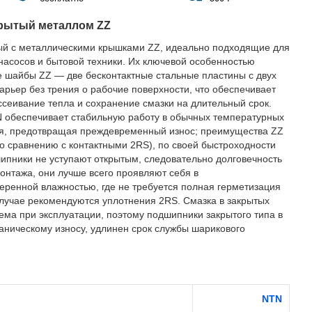
рытый металлом ZZ
й с металлическими крышками ZZ, идеально подходящие для
 насосов и бытовой техники. Их ключевой особенностью
 шайбы ZZ — две бесконтактные стальные пластины с двух
рьер без трения о рабочие поверхности, что обеспечивает
сеивание тепла и сохранение смазки на длительный срок.
 обеспечивает стабильную работу в обычных температурных
я, предотвращая преждевременный износ; преимущества ZZ
о сравнению с контактными 2RS), по своей быстроходности
пники не уступают открытым, следовательно долговечность
монтажа, они лучше всего проявляют себя в
еренной влажностью, где не требуется полная герметизация
лучае рекомендуются уплотнения 2RS. Смазка в закрытых
ема при эксплуатации, поэтому подшипники закрытого типа в
ническому износу, удлинен срок службы шарикового
NTN