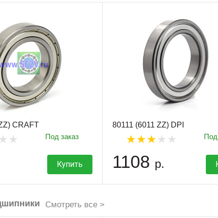
 ZZ) CRAFT
80111 (6011 ZZ) DPI
Под заказ
Под
1108
р.
Купить
дшипники
Смотреть все >