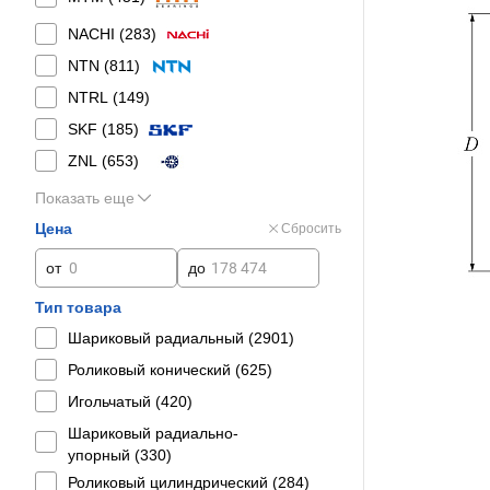
NACHI (
283
)
NTN (
811
)
NTRL (
149
)
SKF (
185
)
ZNL (
653
)
Показать еще
Цена
Сбросить
от
до
Тип товара
Шариковый радиальный (
2901
)
Роликовый конический (
625
)
Игольчатый (
420
)
Шариковый радиально-
упорный (
330
)
Роликовый цилиндрический (
284
)