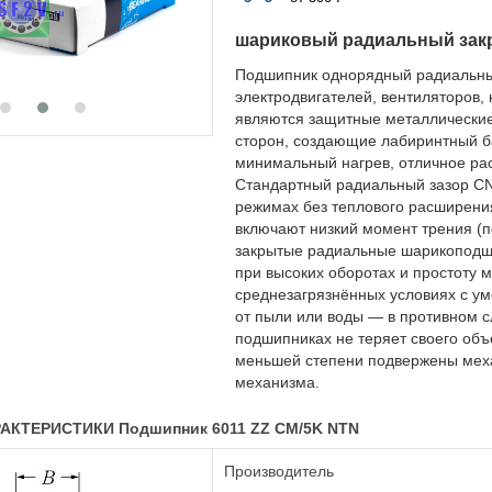
шариковый радиальный зак
Подшипник однорядный радиальны
электродвигателей, вентиляторов,
являются защитные металлические
сторон, создающие лабиринтный ба
минимальный нагрев, отличное рас
Стандартный радиальный зазор CN
режимах без теплового расширени
включают низкий момент трения (п
закрытые радиальные шарикоподши
при высоких оборотах и простоту 
среднезагрязнённых условиях с ум
от пыли или воды — в противном с
подшипниках не теряет своего объ
меньшей степени подвержены меха
механизма.
АКТЕРИСТИКИ Подшипник 6011 ZZ CM/5K NTN
Производитель