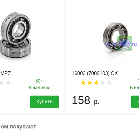
) MPZ
16003 (7000103) CX
50+
В наличии
В н
158
р.
Купить
ром покупают