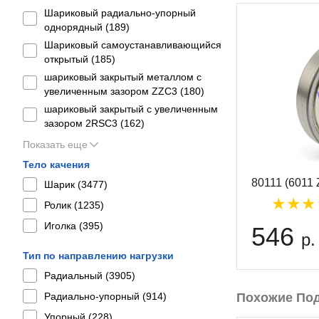
Шариковый радиально-упорный
однорядный (
189
)
Шариковый самоустанавливающийся
открытый (
185
)
шариковый закрытый металлом с
увеличенным зазором ZZC3 (
180
)
шариковый закрытый с увеличенным
зазором 2RSС3 (
162
)
Показать еще
Тело качения
80111 (6011
Шарик (
3477
)
Ролик (
1235
)
Иголка (
395
)
546
р.
Тип по направлению нагрузки
Радиальный (
3905
)
Радиально-упорный (
914
)
Похожие По
Упорный (
228
)