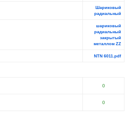
Шариковый
радиальный
шариковый
радиальный
закрытый
металлом ZZ
NTN 6011.pdf
0
0