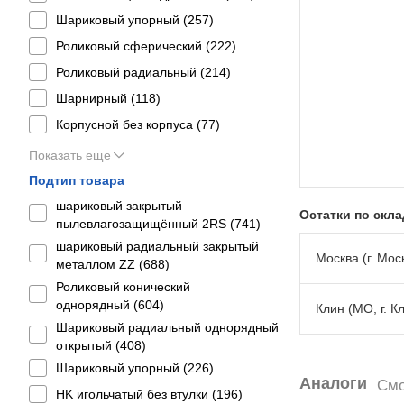
Шариковый упорный (
257
)
Роликовый сферический (
222
)
Роликовый радиальный (
214
)
Шарнирный (
118
)
Корпусной без корпуса (
77
)
Показать еще
Подтип товара
шариковый закрытый
Остатки по скл
пылевлагозащищённый 2RS (
741
)
шариковый радиальный закрытый
Москва (г. Моск
металлом ZZ (
688
)
Роликовый конический
однорядный (
604
)
Клин (МО, г. К
Шариковый радиальный однорядный
открытый (
408
)
Шариковый упорный (
226
)
Аналоги
Смо
HK игольчатый без втулки (
196
)