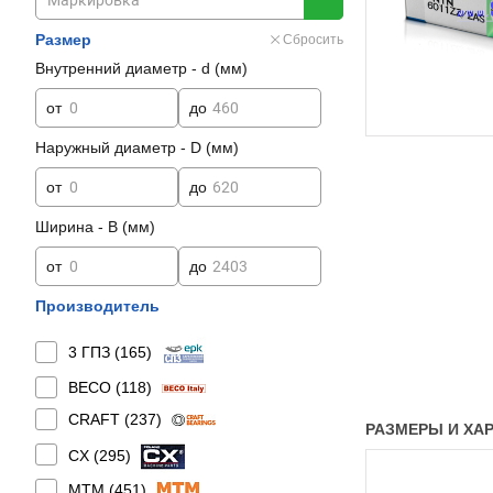
Размер
Сбросить
Внутренний диаметр - d (мм)
от
до
Наружный диаметр - D (мм)
от
до
Ширина - B (мм)
от
до
Производитель
3 ГПЗ (
165
)
BECO (
118
)
CRAFT (
237
)
РАЗМЕРЫ И ХАР
CX (
295
)
MTM (
451
)