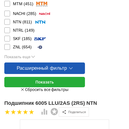
MTM (
451
)
NACHI (
285
)
NTN (
811
)
NTRL (
149
)
SKF (
185
)
ZNL (
654
)
Показать еще
Расширенный фильтр
Подшипник 6005 LLU/2AS (2RS) NTN
Поделиться