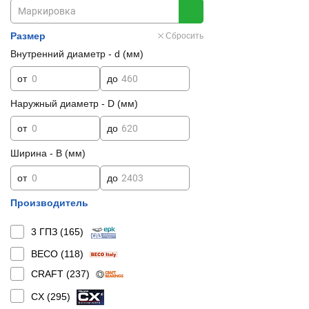
Размер
Сбросить
Внутренний диаметр - d (мм)
от
до
Наружный диаметр - D (мм)
от
до
Ширина - B (мм)
от
до
Производитель
3 ГПЗ (
165
)
BECO (
118
)
CRAFT (
237
)
CX (
295
)