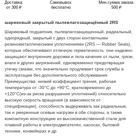
Доставка:
Самовывоз:
Мин.сумма заказа:
от 300 ₽
бесплатно
500 ₽
шариковый закрытый пылевлагозащищённый 2RS
Шариковый подшипник, пылевлагозащищенный, радиальный,
однорядный, закрытый с двух сторон контактными
резинометаллическими уплотнениями (2RS — Rubber Seals),
которые обеспечивают отличную герметичность: они надежно
защищают внутренние дорожки и тела качения от пыли, грязи,
влаги и других загрязнений, одновременно предотвращая
утечку смазки, что значительно продлевает срок службы в
эксплуатации без дополнительного обслуживания.
Преимущества: низкий коэффициент трения, рабочая
температура от -30°C до +90°C, кратковременно до
+120°C(из-за риска разрушения уплотнений) относительно
высокую скорость вращения (в зависимости от
спецификации), способность выдерживать как радиальные,
так и умеренные осевые нагрузки в обе стороны, а также
компактную конструкцию из высококачественной стали для
плавной работы в электродвигателях, насосах, бытовой
технике, конвейерах и др.