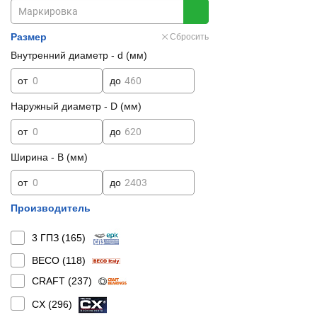
Размер
Сбросить
Внутренний диаметр - d (мм)
от
до
Наружный диаметр - D (мм)
от
до
Ширина - B (мм)
от
до
Производитель
3 ГПЗ (
165
)
BECO (
118
)
CRAFT (
237
)
CX (
296
)