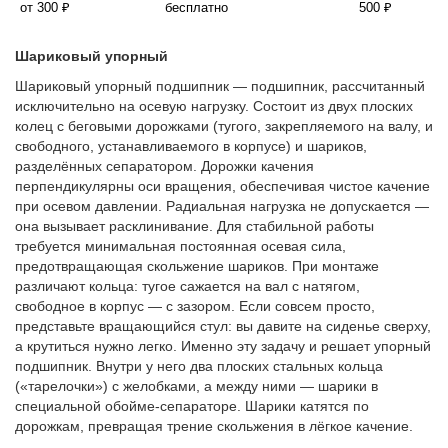
от 300 ₽
бесплатно
500 ₽
Шариковый упорный
Шариковый упорный подшипник — подшипник, рассчитанный
исключительно на осевую нагрузку. Состоит из двух плоских
колец с беговыми дорожками (тугого, закрепляемого на валу, и
свободного, устанавливаемого в корпусе) и шариков,
разделённых сепаратором. Дорожки качения
перпендикулярны оси вращения, обеспечивая чистое качение
при осевом давлении. Радиальная нагрузка не допускается —
она вызывает расклинивание. Для стабильной работы
требуется минимальная постоянная осевая сила,
предотвращающая скольжение шариков. При монтаже
различают кольца: тугое сажается на вал с натягом,
свободное в корпус — с зазором. Если совсем просто,
представьте вращающийся стул: вы давите на сиденье сверху,
а крутиться нужно легко. Именно эту задачу и решает упорный
подшипник. Внутри у него два плоских стальных кольца
(«тарелочки») с желобками, а между ними — шарики в
специальной обойме-сепараторе. Шарики катятся по
дорожкам, превращая трение скольжения в лёгкое качение.