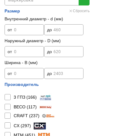
Размер
Сбросить
Внутренний диаметр - d (мм)
от
до
Наружный диаметр - D (мм)
от
до
Ширина - B (мм)
от
до
Производитель
3 ГПЗ (
166
)
BECO (
117
)
CRAFT (
237
)
CX (
297
)
MTM (
451
)