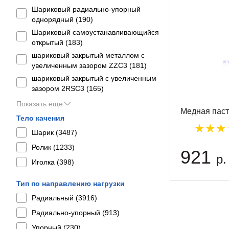
Шариковый радиально-упорный
однорядный (
190
)
Шариковый самоустанавливающийся
открытый (
183
)
шариковый закрытый металлом с
увеличенным зазором ZZC3 (
181
)
шариковый закрытый с увеличенным
зазором 2RSС3 (
165
)
Показать еще
Медная паст
Тело качения
Шарик (
3487
)
Ролик (
1233
)
921
р.
Иголка (
398
)
Тип по направлению нагрузки
Радиальный (
3916
)
Радиально-упорный (
913
)
Упорный (
230
)