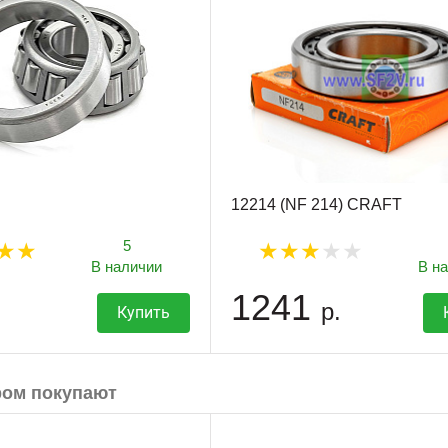
12214 (NF 214) CRAFT
5
В наличии
В н
1241
р.
Купить
ром покупают