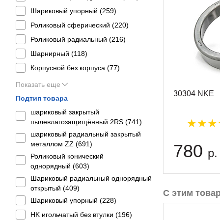
Шариковый упорный (
259
)
Роликовый сферический (
220
)
Роликовый радиальный (
216
)
Шарнирный (
118
)
Корпусной без корпуса (
77
)
Показать еще
30304 NKE
Подтип товара
шариковый закрытый
пылевлагозащищённый 2RS (
741
)
шариковый радиальный закрытый
металлом ZZ (
691
)
780
р.
Роликовый конический
однорядный (
603
)
Шариковый радиальный однорядный
открытый (
409
)
С этим това
Шариковый упорный (
228
)
HK игольчатый без втулки (
196
)