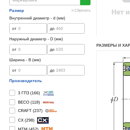
Размер
Сбросить
Внутренний диаметр - d (мм)
от
до
Наружный диаметр - D (мм)
РАЗМЕРЫ И ХАР
от
до
Ширина - B (мм)
от
до
Производитель
3 ГПЗ (
166
)
BECO (
118
)
CRAFT (
237
)
CX (
298
)
MTM (
452
)