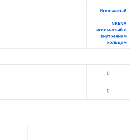
Игольчатый
NKI/NA
игольчатый с
внутренним
кольцом
0
0