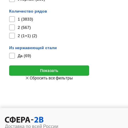
Количество рядов
1 (
3833
)
2 (
567
)
2 (1+1) (
2
)
Из нержавеющей стали
Да (
69
)
Доставка по всей России