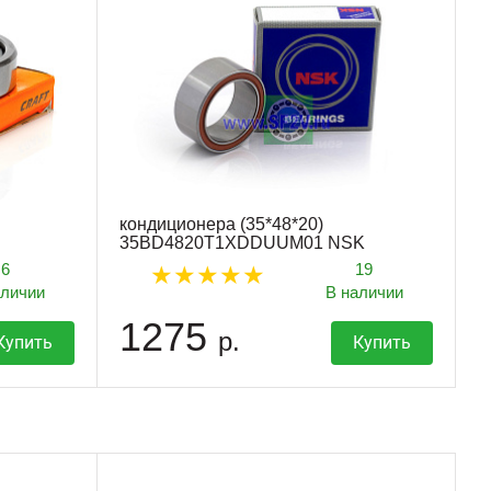
кондиционера (35*48*20)
35BD4820T1XDDUUM01 NSK
6
19
аличии
В наличии
1275
р.
Купить
Купить