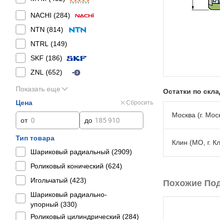
NACHI (
284
)
NTN (
814
)
NTRL (
149
)
SKF (
186
)
ZNL (
652
)
Показать еще
Остатки по скл
Цена
Сбросить
Москва (г. Моск
от
до
Тип товара
Клин (МО, г. К
Шариковый радиальный (
2909
)
Роликовый конический (
624
)
Игольчатый (
423
)
Похожие По
Шариковый радиально-
упорный (
330
)
Роликовый цилиндрический (
284
)