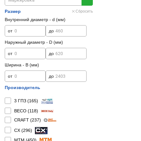
Размер
Сбросить
Внутренний диаметр - d (мм)
от
до
Наружный диаметр - D (мм)
от
до
Ширина - B (мм)
от
до
Производитель
3 ГПЗ (
165
)
BECO (
118
)
CRAFT (
237
)
CX (
296
)
MTM (
450
)