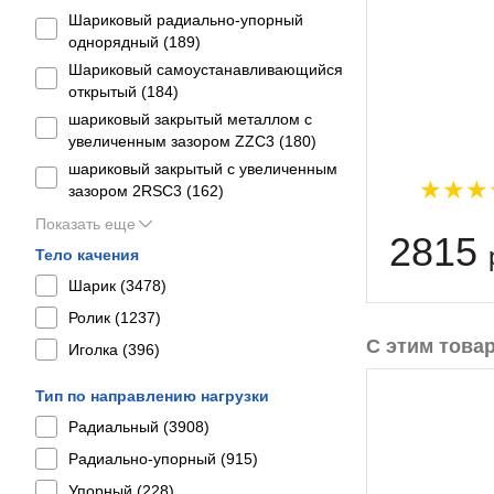
Шариковый радиально-упорный
однорядный (
189
)
Шариковый самоустанавливающийся
открытый (
184
)
шариковый закрытый металлом с
увеличенным зазором ZZC3 (
180
)
шариковый закрытый с увеличенным
зазором 2RSС3 (
162
)
Показать еще
2815
Тело качения
Шарик (
3478
)
Ролик (
1237
)
С этим това
Иголка (
396
)
Тип по направлению нагрузки
Радиальный (
3908
)
Радиально-упорный (
915
)
Упорный (
228
)