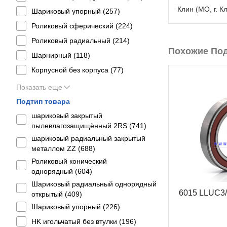
Клин (МО, г. К
Шариковый упорный (
257
)
Роликовый сферический (
224
)
Роликовый радиальный (
214
)
Похожие По
Шарнирный (
118
)
Корпусной без корпуса (
77
)
Показать еще
Подтип товара
шариковый закрытый
пылевлагозащищённый 2RS (
741
)
шариковый радиальный закрытый
металлом ZZ (
688
)
Роликовый конический
однорядный (
604
)
Шариковый радиальный однорядный
6015 LLUC3
открытый (
409
)
Шариковый упорный (
226
)
HK игольчатый без втулки (
196
)