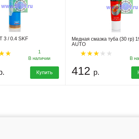
 3 / 0.4 SKF
Медная смазка туба (30 гр) 
AUTO
1
В наличии
В н
412
р.
р.
Купить