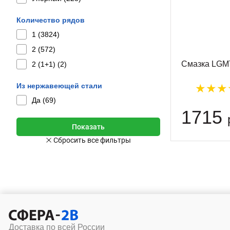
Количество рядов
1 (
3824
)
2 (
572
)
Смазка LGMT
2 (1+1) (
2
)
Из нержавеющей стали
Да (
69
)
1715
Доставка по всей России