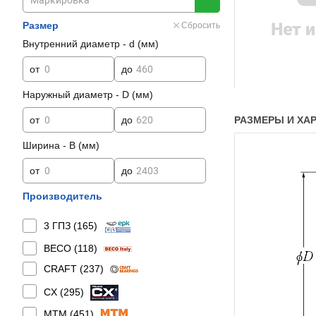
Размер
Сбросить
Внутренний диаметр - d (мм)
от
до
Наружный диаметр - D (мм)
от
до
РАЗМЕРЫ И ХАР
Ширина - B (мм)
от
до
Производитель
3 ГПЗ (
165
)
BECO (
118
)
CRAFT (
237
)
CX (
295
)
MTM (
451
)