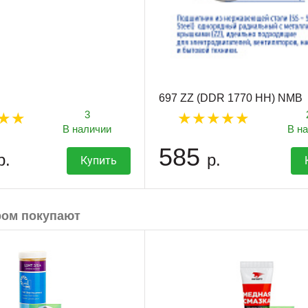
697 ZZ (DDR 1770 HH) NMB
3
В наличии
В н
585
р.
р.
Купить
ром покупают