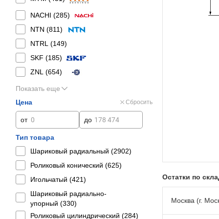
NACHI (
285
)
NTN (
811
)
NTRL (
149
)
SKF (
185
)
ZNL (
654
)
Показать еще
Цена
Сбросить
от
до
Тип товара
Шариковый радиальный (
2902
)
Роликовый конический (
625
)
Остатки по скл
Игольчатый (
421
)
Шариковый радиально-
Москва (г. Моск
упорный (
330
)
Роликовый цилиндрический (
284
)