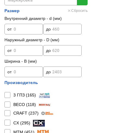
Размер
Сбросить
Внутренний диаметр - d (мм)
от
до
Наружный диаметр - D (мм)
от
до
Ширина - B (мм)
от
до
Производитель
3 ГПЗ (
165
)
BECO (
118
)
CRAFT (
237
)
CX (
295
)
MTM (
451
)