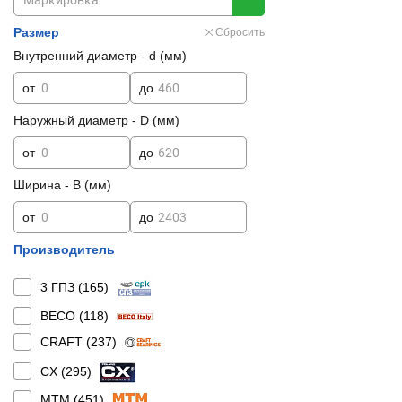
Размер
Сбросить
Внутренний диаметр - d (мм)
от
до
Наружный диаметр - D (мм)
от
до
Ширина - B (мм)
от
до
Производитель
3 ГПЗ (
165
)
BECO (
118
)
CRAFT (
237
)
CX (
295
)
MTM (
451
)