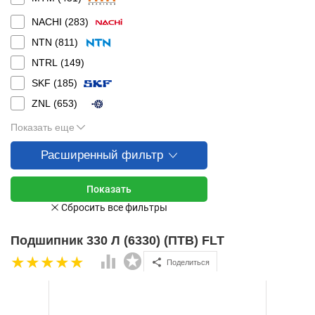
NACHI (
283
)
NTN (
811
)
NTRL (
149
)
SKF (
185
)
ZNL (
653
)
Показать еще
Расширенный фильтр
Подшипник 330 Л (6330) (ПТВ) FLT
Поделиться